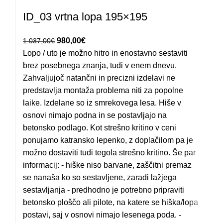
ID_03 vrtna lopa 195×195
Izvirna cena je bila: 1.037,00€.
980,00
€
Trenutna cena je: 980,00€.
1.037,00
€
Lopo / uto je možno hitro in enostavno sestaviti
brez posebnega znanja, tudi v enem dnevu.
Zahvaljujoč natančni in precizni izdelavi ne
predstavlja montaža problema niti za popolne
laike. Izdelane so iz smrekovega lesa. Hiše v
osnovi nimajo podna in se postavljajo na
betonsko podlago. Kot strešno kritino v ceni
ponujamo katransko lepenko, z doplačilom pa je
možno dostaviti tudi tegola strešno kritino. Še par
informacij: - hiške niso barvane, zaščitni premaz
se nanaša ko so sestavljene, zaradi lažjega
sestavljanja - predhodno je potrebno pripraviti
betonsko ploščo ali pilote, na katere se hiška/lopa
postavi, saj v osnovi nimajo lesenega poda. -