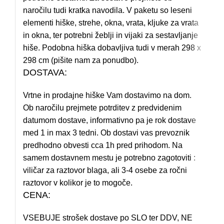
naročilu tudi kratka navodila. V paketu so leseni
elementi hiške, strehe, okna, vrata, kljuke za vrata
in okna, ter potrebni žeblji in vijaki za sestavljanje
hiše. Podobna hiška dobavljiva tudi v merah 298 x
298 cm (pišite nam za ponudbo).
DOSTAVA:
Vrtne in prodajne hiške Vam dostavimo na dom.
Ob naročilu prejmete potrditev z predvidenim
datumom dostave, informativno pa je rok dostave
med 1 in max 3 tedni. Ob dostavi vas prevoznik
predhodno obvesti cca 1h pred prihodom. Na
samem dostavnem mestu je potrebno zagotoviti :
viličar za raztovor blaga, ali 3-4 osebe za ročni
raztovor v kolikor je to mogoče.
CENA:
VSEBUJE strošek dostave po SLO ter DDV, NE