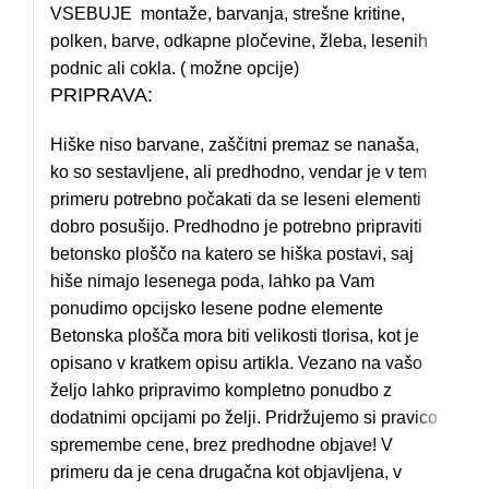
VSEBUJE montaže, barvanja, strešne kritine,
polken, barve, odkapne pločevine, žleba, lesenih
podnic ali cokla. ( možne opcije)
PRIPRAVA:
Hiške niso barvane, zaščitni premaz se nanaša,
ko so sestavljene, ali predhodno, vendar je v tem
primeru potrebno počakati da se leseni elementi
dobro posušijo. Predhodno je potrebno pripraviti
betonsko ploščo na katero se hiška postavi, saj
hiše nimajo lesenega poda, lahko pa Vam
ponudimo opcijsko lesene podne elemente
Betonska plošča mora biti velikosti tlorisa, kot je
opisano v kratkem opisu artikla. Vezano na vašo
željo lahko pripravimo kompletno ponudbo z
dodatnimi opcijami po želji. Pridržujemo si pravico
spremembe cene, brez predhodne objave! V
primeru da je cena drugačna kot objavljena, v