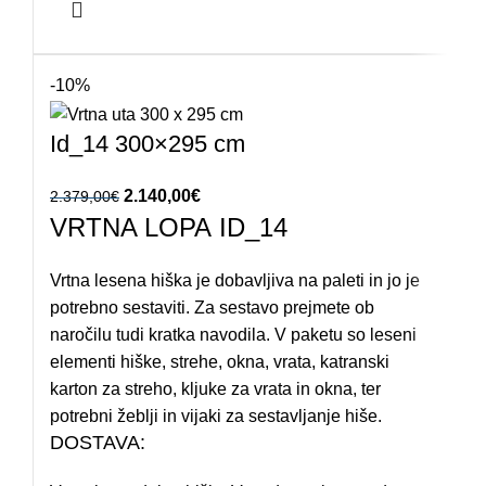
-10%
Id_14 300×295 cm
Izvirna cena je bila: 2.379,00€.
2.140,00
€
Trenutna cena je: 2.140,00€.
2.379,00
€
VRTNA LOPA ID_14
Vrtna lesena hiška je dobavljiva na paleti in jo je
potrebno sestaviti. Za sestavo prejmete ob
naročilu tudi kratka navodila. V paketu so leseni
elementi hiške, strehe, okna, vrata, katranski
karton za streho, kljuke za vrata in okna, ter
potrebni žeblji in vijaki za sestavljanje hiše.
DOSTAVA: