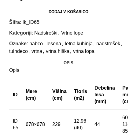
DODAJ V KOŠARICO
Šifra:
lk_ID65
Kategoriji:
Nadstreški
,
Vrtne lope
Oznake:
habco
,
lesena
,
letna kuhinja
,
nadstrešek
,
tuindeco
,
vrtna
,
vrtna hiška
,
vrtna lopa
OPIS
Opis
Debelina
Paket
Mere
Višina
Tloris
ID
lesa
mere
(cm)
(cm)
(m2)
(mm)
(cm)
600 x
ID
12,96
678×678
229
44
114 x
65
(40)
85