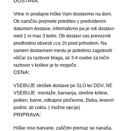
DOSTAVA:
Vrtne in prodajne hiške Vam dostavimo na dom.
Ob naročilu prejmete potrditev z predvidenim
datumom dostave, informativno pa je rok dostave
med 1 in max 3 tedni. Ob dostavi vas prevoznik
predhodno obvesti cca 1h pred prihodom. Na
samem dostavnem mestu je potrebno zagotoviti :
viličar za raztovor blaga, ali 3-4 osebe za ročni
raztovor v kolikor je to mogoče.
CENA:
VSEBUJE strošek dostave po SLO ter DDV, NE
VSEBUJE montaže, barvanja, strešne kritine,
polken, barve, odkapne pločevine, žleba, lesenih
podnic ali cokla. ( možne opcije)
PRIPRAVA:
Hiške niso barvane, zaščitni premaz se nanaša,