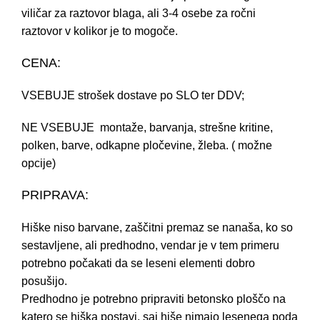
viličar za raztovor blaga, ali 3-4 osebe za ročni
raztovor v kolikor je to mogoče.
CENA:
VSEBUJE strošek dostave po SLO ter DDV;
NE VSEBUJE montaže, barvanja, strešne kritine,
polken, barve, odkapne pločevine, žleba. ( možne
opcije)
PRIPRAVA:
Hiške niso barvane, zaščitni premaz se nanaša, ko so
sestavljene, ali predhodno, vendar je v tem primeru
potrebno počakati da se leseni elementi dobro
posušijo.
Predhodno je potrebno pripraviti betonsko ploščo na
katero se hiška postavi, saj hiše nimajo lesenega poda