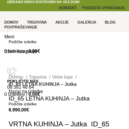
IZBRANO HIŠKO DOSTAVIMO NA VAŠ DOM!
KONTAKT
POGOSTA VPRAŠANJA
DOMOV
TRGOVINA
AKCIJE
GALERIJA
BLOG
POVPRAŠEVANJE
Kategorije
Meni
0
Izdelkov
/
0,00
€
Izberi kategorijo
SEARCH
Kliknite za povečavo
Domov
Trgovina
Vrtne lope
POKLIČITE NAS
ID_65 LETNA KUHINJA – Jutka
08 381 48 64
Nazaj na izdelke
0
Izdelkov
/
0,00
€
ID_65 LETNA KUHINJA – Jutka
6.990,00
€
SEARCH
VRTNA KUHINJA – Jutka ID_65