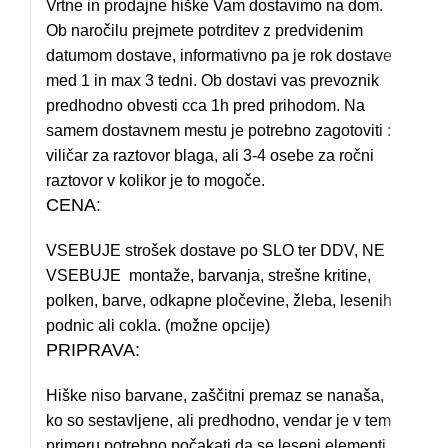
Vrtne in prodajne hiške Vam dostavimo na dom.
Ob naročilu prejmete potrditev z predvidenim
datumom dostave, informativno pa je rok dostave
med 1 in max 3 tedni. Ob dostavi vas prevoznik
predhodno obvesti cca 1h pred prihodom. Na
samem dostavnem mestu je potrebno zagotoviti :
viličar za raztovor blaga, ali 3-4 osebe za ročni
raztovor v kolikor je to mogoče.
CENA:
VSEBUJE strošek dostave po SLO ter DDV, NE
VSEBUJE montaže, barvanja, strešne kritine,
polken, barve, odkapne pločevine, žleba, lesenih
podnic ali cokla. (možne opcije)
PRIPRAVA:
Hiške niso barvane, zaščitni premaz se nanaša,
ko so sestavljene, ali predhodno, vendar je v tem
primeru potrebno počakati da se leseni elementi