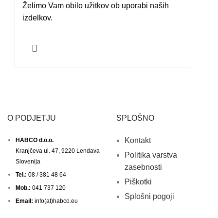
Želimo Vam obilo užitkov ob uporabi naših
izdelkov.
O PODJETJU
SPLOŠNO
Kontakt
HABCO d.o.o.
Kranjčeva ul. 47, 9220 Lendava
Politika varstva
Slovenija
zasebnosti
Tel.:
08 / 381 48 64
Piškotki
Mob.:
041 737 120
Splošni pogoji
Email:
info(at)habco.eu