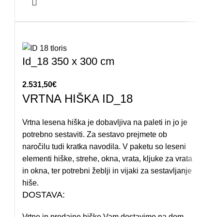
Id_18 350 x 300 cm
2.531,50
€
VRTNA HIŠKA ID_18
Vrtna lesena hiška je dobavljiva na paleti in jo je
potrebno sestaviti. Za sestavo prejmete ob
naročilu tudi kratka navodila. V paketu so leseni
elementi hiške, strehe, okna, vrata, kljuke za vrata
in okna, ter potrebni žeblji in vijaki za sestavljanje
hiše.
DOSTAVA:
Vrtne in prodajne hiške Vam dostavimo na dom.