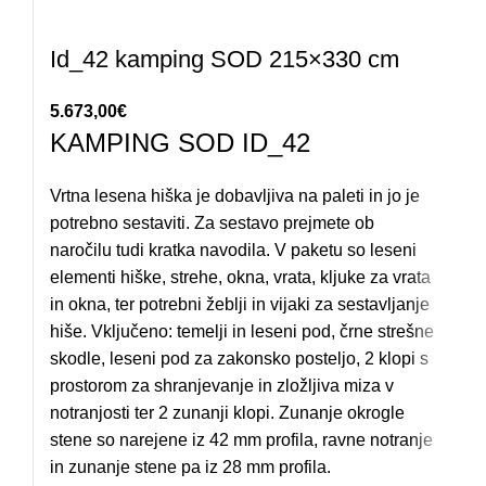
Id_42 kamping SOD 215×330 cm
5.673,00
€
KAMPING SOD ID_42
Vrtna lesena hiška je dobavljiva na paleti in jo je
potrebno sestaviti. Za sestavo prejmete ob
naročilu tudi kratka navodila. V paketu so leseni
elementi hiške, strehe, okna, vrata, kljuke za vrata
in okna, ter potrebni žeblji in vijaki za sestavljanje
hiše. Vključeno: temelji in leseni pod, črne strešne
skodle, leseni pod za zakonsko posteljo, 2 klopi s
prostorom za shranjevanje in zložljiva miza v
notranjosti ter 2 zunanji klopi. Zunanje okrogle
stene so narejene iz 42 mm profila, ravne notranje
in zunanje stene pa iz 28 mm profila.