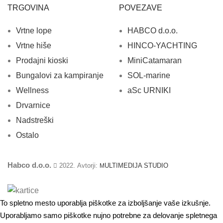
TRGOVINA
POVEZAVE
Vrtne lope
HABCO d.o.o.
Vrtne hiše
HINCO-YACHTING
Prodajni kioski
MiniCatamaran
Bungalovi za kampiranje
SOL-marine
Wellness
aSc URNIKI
Drvarnice
Nadstreški
Ostalo
Habco d.o.o.
2022. Avtorji:
ULTIMEDIJA STUDIO
M
To spletno mesto uporablja piškotke za izboljšanje vaše izkušnje.
Uporabljamo samo piškotke nujno potrebne za delovanje spletnega