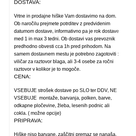
DOSTAVA:
Vrtne in prodajne hiške Vam dostavimo na dom.
Ob naročilu prejmete potrditev z predvidenim
datumom dostave, informativno pa je rok dostave
med 1 in max 3 tedni. Ob dostavi vas prevoznik
predhodno obvesti cca 1h pred prihodom. Na
samem dostavnem mestu je potrebno zagotoviti :
viličar za raztovor blaga, ali 3-4 osebe za ročni
raztovor v kolikor je to mogoče.
CENA:
VSEBUJE strošek dostave po SLO ter DDV, NE
VSEBUJE montaže, barvanja, polken, barve,
odkapne pločevine, žleba, lesenih podnic ali
cokla. ( možne opcije)
PRIPRAVA:
Hiške niso barvane, zaščitni premaz se nanaša,