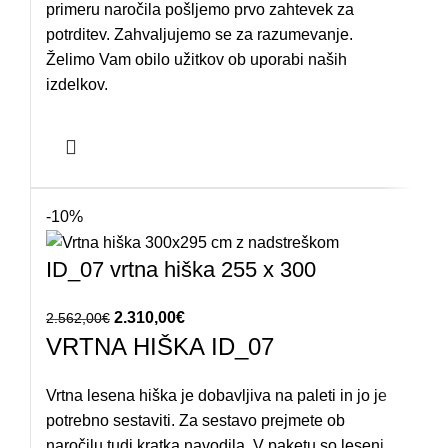
primeru naročila pošljemo prvo zahtevek za
potrditev. Zahvaljujemo se za razumevanje.
Želimo Vam obilo užitkov ob uporabi naših
izdelkov.
-10%
ID_07 vrtna hiška 255 x 300
Izvirna cena je bila: 2.562,00€.
2.310,00
€
Trenutna cena je: 2.310,00€.
2.562,00
€
VRTNA HIŠKA ID_07
Vrtna lesena hiška je dobavljiva na paleti in jo je
potrebno sestaviti. Za sestavo prejmete ob
naročilu tudi kratka navodila. V paketu so leseni