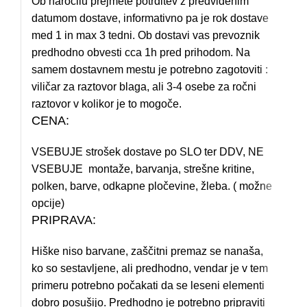
Ob naročilu prejmete potrditev z predvidenim
datumom dostave, informativno pa je rok dostave
med 1 in max 3 tedni. Ob dostavi vas prevoznik
predhodno obvesti cca 1h pred prihodom. Na
samem dostavnem mestu je potrebno zagotoviti :
viličar za raztovor blaga, ali 3-4 osebe za ročni
raztovor v kolikor je to mogoče.
CENA:
VSEBUJE strošek dostave po SLO ter DDV, NE
VSEBUJE montaže, barvanja, strešne kritine,
polken, barve, odkapne pločevine, žleba. ( možne
opcije)
PRIPRAVA:
Hiške niso barvane, zaščitni premaz se nanaša,
ko so sestavljene, ali predhodno, vendar je v tem
primeru potrebno počakati da se leseni elementi
dobro posušijo. Predhodno je potrebno pripraviti