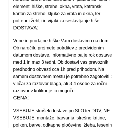
elementi hiške, strehe, okna, vrata, katranski
karton za streho, kljuke za vrata in okna, ter
potrebni žeblji in vijaki za sestavljanje hiše.
DOSTAVA:
Vrtne in prodajne hiške Vam dostavimo na dom.
Ob naročilu prejmete potrditev z predvidenim
datumom dostave, informativno pa je rok dostave
med 1 in max 3 tedni. Ob dostavi vas prevoznik
predhodno obvesti cca 1h pred prihodom. Na
samem dostavnem mestu je potrebno zagotoviti :
viličar za raztovor blaga, ali 3-4 osebe za ročni
raztovor v kolikor je to mogoče.
CENA:
VSEBUJE strošek dostave po SLO ter DDV, NE
VSEBUJE montaže, barvanja, strešne kritine,
polken, barve, odkapne pločevine, žleba, lesenih