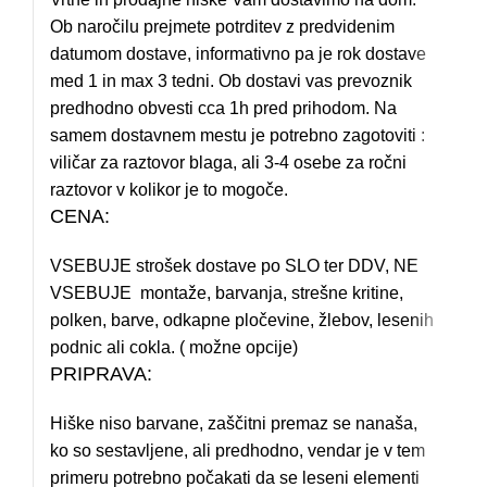
Ob naročilu prejmete potrditev z predvidenim
datumom dostave, informativno pa je rok dostave
med 1 in max 3 tedni. Ob dostavi vas prevoznik
predhodno obvesti cca 1h pred prihodom. Na
samem dostavnem mestu je potrebno zagotoviti :
viličar za raztovor blaga, ali 3-4 osebe za ročni
raztovor v kolikor je to mogoče.
CENA:
VSEBUJE strošek dostave po SLO ter DDV, NE
VSEBUJE montaže, barvanja, strešne kritine,
polken, barve, odkapne pločevine, žlebov, lesenih
podnic ali cokla. ( možne opcije)
PRIPRAVA:
Hiške niso barvane, zaščitni premaz se nanaša,
ko so sestavljene, ali predhodno, vendar je v tem
primeru potrebno počakati da se leseni elementi