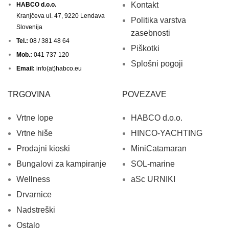
Kontakt
HABCO d.o.o.
Kranjčeva ul. 47, 9220 Lendava
Politika varstva
Slovenija
zasebnosti
Tel.:
08 / 381 48 64
Piškotki
Mob.:
041 737 120
Splošni pogoji
Email:
info(at)habco.eu
TRGOVINA
POVEZAVE
Vrtne lope
HABCO d.o.o.
Vrtne hiše
HINCO-YACHTING
Prodajni kioski
MiniCatamaran
Bungalovi za kampiranje
SOL-marine
Wellness
aSc URNIKI
Drvarnice
Nadstreški
Ostalo