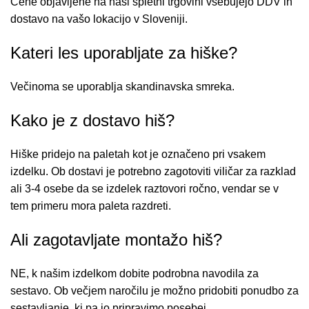
Cene objavljene na naši spletni trgovini vsebujejo DDV in
dostavo na vašo lokacijo v Sloveniji.
Kateri les uporabljate za hiške?
Večinoma se uporablja skandinavska smreka.
Kako je z dostavo hiš?
Hiške pridejo na paletah kot je označeno pri vsakem
izdelku. Ob dostavi je potrebno zagotoviti viličar za razklad
ali 3-4 osebe da se izdelek raztovori ročno, vendar se v
tem primeru mora paleta razdreti.
Ali zagotavljate montažo hiš?
NE, k našim izdelkom dobite podrobna navodila za
sestavo. Ob večjem naročilu je možno pridobiti ponudbo za
sestavljanje, ki pa jo pripravimo posebej.