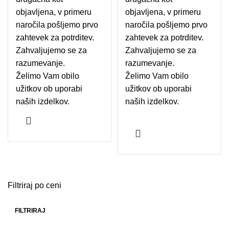
objavljena, v primeru
objavljena, v primeru
naročila pošljemo prvo
naročila pošljemo prvo
zahtevek za potrditev.
zahtevek za potrditev.
Zahvaljujemo se za
Zahvaljujemo se za
razumevanje.
razumevanje.
Želimo Vam obilo
Želimo Vam obilo
užitkov ob uporabi
užitkov ob uporabi
naših izdelkov.
naših izdelkov.
Filtriraj po ceni
FILTRIRAJ
Min cena
Max cena