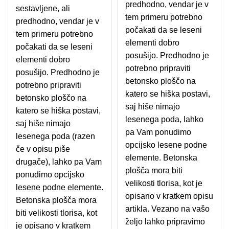
predhodno, vendar je v
sestavljene, ali
tem primeru potrebno
predhodno, vendar je v
počakati da se leseni
tem primeru potrebno
elementi dobro
počakati da se leseni
posušijo. Predhodno je
elementi dobro
potrebno pripraviti
posušijo. Predhodno je
betonsko ploščo na
potrebno pripraviti
katero se hiška postavi,
betonsko ploščo na
saj hiše nimajo
katero se hiška postavi,
lesenega poda, lahko
saj hiše nimajo
pa Vam ponudimo
lesenega poda (razen
opcijsko lesene podne
če v opisu piše
elemente. Betonska
drugače), lahko pa Vam
plošča mora biti
ponudimo opcijsko
velikosti tlorisa, kot je
lesene podne elemente.
opisano v kratkem opisu
Betonska plošča mora
artikla. Vezano na vašo
biti velikosti tlorisa, kot
željo lahko pripravimo
je opisano v kratkem