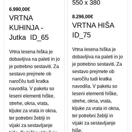
550 x 380
6.990,00
€
VRTNA
8.296,00
€
VRTNA HIŠA
KUHINJA -
ID_75
Jutka ID_65
Vrtna lesena hiška je
Vrtna lesena hiška je
dobavljiva na paleti in jo
dobavljiva na paleti in jo
je potrebno sestaviti. Za
je potrebno sestaviti. Za
sestavo prejmete ob
sestavo prejmete ob
naročilu tudi kratka
naročilu tudi kratka
navodila. V paketu so
navodila. V paketu so
leseni elementi hiške,
leseni elementi hiške,
strehe, okna, vrata,
strehe, okna, vrata,
kljuke za vrata in okna,
kljuke za vrata in okna,
ter potrebni žeblji in
ter potrebni žeblji in
vijaki za sestavljanje
vijaki za sestavljanje
hiše.