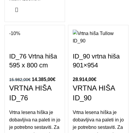
-10%
ID_76 Vrtna hiša
ID_90 vrtna hiša
595 x 800 cm
901×954
Izvirna cena je
14.385,00
€
Trenutna
28.914,00
€
15.982,00
€
VRTNA HIŠA
VRTNA HIŠA
bila:
cena je:
15.982,00€.
14.385,00€.
ID_76
ID_90
Vrtna lesena hiška je
Vrtna lesena hiška je
dobavljiva na paleti in jo
dobavljiva na paleti in jo
je potrebno sestaviti. Za
je potrebno sestaviti. Za