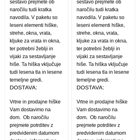
sestavo prejmete ob
sestavo prejmete ob
naročilu tudi kratka
naročilu tudi kratka
navodila. V paketu so
navodila. V paketu so
leseni elementi hiške,
leseni elementi hiške,
strehe, okna, vrata,
strehe, okna, vrata,
kljuke za vrata in okna,
kljuke za vrata in okna,
ter potrebni žeblji in
ter potrebni žeblji in
vijaki za sestavljanje
vijaki za sestavljanje
hiše. Ta hiška vključuje
hiše. Ta hiška vključuje
tudi lesena tla in lesene
tudi lesena tla in lesene
temeljne gredi.
temeljne gredi.
DOSTAVA:
DOSTAVA:
Vrtne in prodajne hiške
Vrtne in prodajne hiške
Vam dostavimo na
Vam dostavimo na
dom. Ob naročilu
dom. Ob naročilu
prejmete potrditev z
prejmete potrditev z
predvidenim datumom
predvidenim datumom