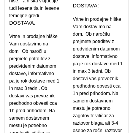
hiše. Ta hiška vključuje
DOSTAVA:
tudi lesena tla in lesene
temeljne gredi.
Vrtne in prodajne hiške
DOSTAVA:
Vam dostavimo na
dom. Ob naročilu
Vrtne in prodajne hiške
prejmete potrditev z
Vam dostavimo na
predvidenim datumom
dom. Ob naročilu
dostave, informativno
prejmete potrditev z
pa je rok dostave med 1
predvidenim datumom
in max 3 tedni. Ob
dostave, informativno
dostavi vas prevoznik
pa je rok dostave med 1
predhodno obvesti cca
in max 3 tedni. Ob
1h pred prihodom. Na
dostavi vas prevoznik
samem dostavnem
predhodno obvesti cca
mestu je potrebno
1h pred prihodom. Na
zagotoviti: viličar za
samem dostavnem
raztovor blaga, ali 3-4
mestu je potrebno
osebe za ročni raztovor
zagotoviti: viličar za