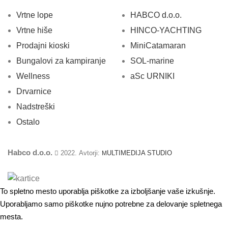
Vrtne lope
HABCO d.o.o.
Vrtne hiše
HINCO-YACHTING
Prodajni kioski
MiniCatamaran
Bungalovi za kampiranje
SOL-marine
Wellness
aSc URNIKI
Drvarnice
Nadstreški
Ostalo
Habco d.o.o.
2022. Avtorji:
ULTIMEDIJA STUDIO
M
To spletno mesto uporablja piškotke za izboljšanje vaše izkušnje.
Uporabljamo samo piškotke nujno potrebne za delovanje spletnega
mesta.