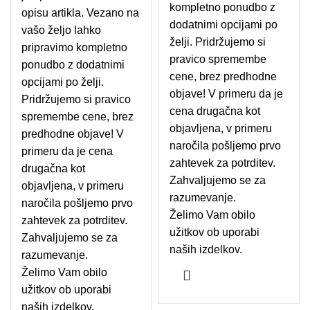
kompletno ponudbo z
opisu artikla. Vezano na
dodatnimi opcijami po
vašo željo lahko
želji. Pridržujemo si
pripravimo kompletno
pravico spremembe
ponudbo z dodatnimi
cene, brez predhodne
opcijami po želji.
objave! V primeru da je
Pridržujemo si pravico
cena drugačna kot
spremembe cene, brez
objavljena, v primeru
predhodne objave! V
naročila pošljemo prvo
primeru da je cena
zahtevek za potrditev.
drugačna kot
Zahvaljujemo se za
objavljena, v primeru
razumevanje.
naročila pošljemo prvo
Želimo Vam obilo
zahtevek za potrditev.
užitkov ob uporabi
Zahvaljujemo se za
naših izdelkov.
razumevanje.
Želimo Vam obilo
užitkov ob uporabi
naših izdelkov.