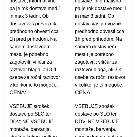
dostave, informativno
dostave, informativno
pa je rok dostave med 1
pa je rok dostave med 1
in max 3 tedni. Ob
in max 3 tedni. Ob
dostavi vas prevoznik
dostavi vas prevoznik
predhodno obvesti cca
predhodno obvesti cca
1h pred prihodom. Na
1h pred prihodom. Na
samem dostavnem
samem dostavnem
mestu je potrebno
mestu je potrebno
zagotoviti: viličar za
zagotoviti: viličar za
raztovor blaga, ali 3-4
raztovor blaga, ali 3-4
osebe za ročni raztovor
osebe za ročni raztovor
v kolikor je to mogoče.
v kolikor je to mogoče.
CENA:
CENA:
VSEBUJE strošek
VSEBUJE strošek
dostave po SLO ter
dostave po SLO ter
DDV; NE VSEBUJE
DDV; NE VSEBUJE
montaže, barvanja,
montaže, barvanja,
strešne kritine, polken,
strešne kritine, polken,