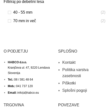
Filtriraj po debelini lesa
40 - 55 mm
(2)
70 mm in več
(2)
O PODJETJU
SPLOŠNO
Kontakt
HABCO d.o.o.
Kranjčeva ul. 47, 9220 Lendava
Politika varstva
Slovenija
zasebnosti
Tel.:
08 / 381 48 64
Piškotki
Mob.:
041 737 120
Splošni pogoji
Email:
info(at)habco.eu
TRGOVINA
POVEZAVE