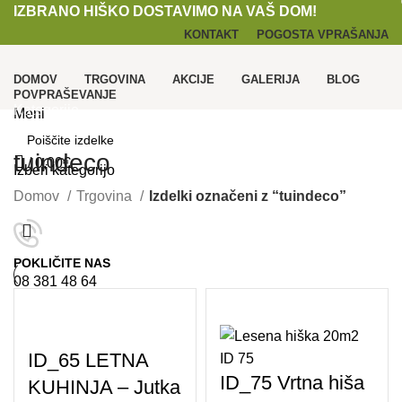
IZBRANO HIŠKO DOSTAVIMO NA VAŠ DOM!
KONTAKT
POGOSTA VPRAŠANJA
DOMOV
TRGOVINA
AKCIJE
GALERIJA
BLOG
POVPRAŠEVANJE
Kategorije
Meni
tuindeco
/
0,00
€
Izberi kategorijo
Domov
Trgovina
Izdelki označeni z “tuindeco”
SEARCH
POKLIČITE NAS
08 381 48 64
0
/
0,00
€
ID_65 LETNA
SEARCH
ID_75 Vrtna hiša
KUHINJA – Jutka