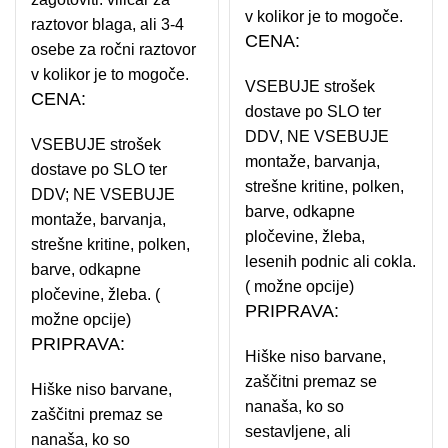
v kolikor je to mogoče.
raztovor blaga, ali 3-4
CENA:
osebe za ročni raztovor
v kolikor je to mogoče.
VSEBUJE strošek
CENA:
dostave po SLO ter
DDV, NE VSEBUJE
VSEBUJE strošek
montaže, barvanja,
dostave po SLO ter
strešne kritine, polken,
DDV; NE VSEBUJE
barve, odkapne
montaže, barvanja,
pločevine, žleba,
strešne kritine, polken,
lesenih podnic ali cokla.
barve, odkapne
( možne opcije)
pločevine, žleba. (
PRIPRAVA:
možne opcije)
PRIPRAVA:
Hiške niso barvane,
zaščitni premaz se
Hiške niso barvane,
nanaša, ko so
zaščitni premaz se
sestavljene, ali
nanaša, ko so