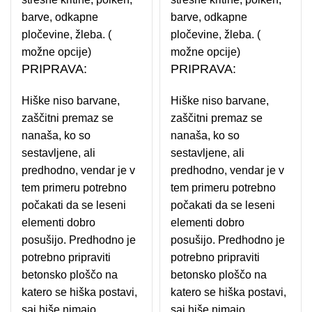
barve, odkapne
barve, odkapne
pločevine, žleba. (
pločevine, žleba. (
možne opcije)
možne opcije)
PRIPRAVA:
PRIPRAVA:
Hiške niso barvane,
Hiške niso barvane,
zaščitni premaz se
zaščitni premaz se
nanaša, ko so
nanaša, ko so
sestavljene, ali
sestavljene, ali
predhodno, vendar je v
predhodno, vendar je v
tem primeru potrebno
tem primeru potrebno
počakati da se leseni
počakati da se leseni
elementi dobro
elementi dobro
posušijo. Predhodno je
posušijo. Predhodno je
potrebno pripraviti
potrebno pripraviti
betonsko ploščo na
betonsko ploščo na
katero se hiška postavi,
katero se hiška postavi,
saj hiše nimajo
saj hiše nimajo