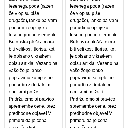
lesenega poda (razen
lesenega poda (razen
če v opisu piše
če v opisu piše
drugače), lahko pa Vam
drugače), lahko pa Vam
ponudimo opcijsko
ponudimo opcijsko
lesene podne elemente.
lesene podne elemente.
Betonska plošča mora
Betonska plošča mora
biti velikosti tlorisa, kot
biti velikosti tlorisa, kot
je opisano v kratkem
je opisano v kratkem
opisu artikla. Vezano na
opisu artikla. Vezano na
vašo željo lahko
vašo željo lahko
pripravimo kompletno
pripravimo kompletno
ponudbo z dodatnimi
ponudbo z dodatnimi
opcijami po želji.
opcijami po želji.
Pridržujemo si pravico
Pridržujemo si pravico
spremembe cene, brez
spremembe cene, brez
predhodne objave! V
predhodne objave! V
primeru da je cena
primeru da je cena
drugačna kot
drugačna kot