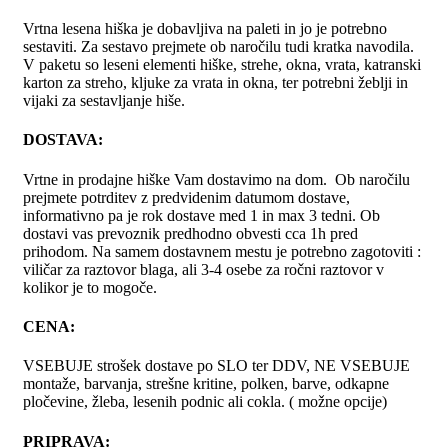
Vrtna lesena hiška je dobavljiva na paleti in jo je potrebno
sestaviti. Za sestavo prejmete ob naročilu tudi kratka navodila.
V paketu so leseni elementi hiške, strehe, okna, vrata, katranski
karton za streho, kljuke za vrata in okna, ter potrebni žeblji in
vijaki za sestavljanje hiše.
DOSTAVA:
Vrtne in prodajne hiške Vam dostavimo na dom. Ob naročilu
prejmete potrditev z predvidenim datumom dostave,
informativno pa je rok dostave med 1 in max 3 tedni. Ob
dostavi vas prevoznik predhodno obvesti cca 1h pred
prihodom. Na samem dostavnem mestu je potrebno zagotoviti :
viličar za raztovor blaga, ali 3-4 osebe za ročni raztovor v
kolikor je to mogoče.
CENA:
VSEBUJE strošek dostave po SLO ter DDV, NE VSEBUJE
montaže, barvanja, strešne kritine, polken, barve, odkapne
pločevine, žleba, lesenih podnic ali cokla. ( možne opcije)
PRIPRAVA: