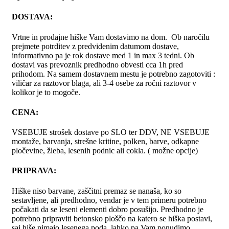
DOSTAVA:
Vrtne in prodajne hiške Vam dostavimo na dom. Ob naročilu
prejmete potrditev z predvidenim datumom dostave,
informativno pa je rok dostave med 1 in max 3 tedni. Ob
dostavi vas prevoznik predhodno obvesti cca 1h pred
prihodom. Na samem dostavnem mestu je potrebno zagotoviti :
viličar za raztovor blaga, ali 3-4 osebe za ročni raztovor v
kolikor je to mogoče.
CENA:
VSEBUJE strošek dostave po SLO ter DDV, NE VSEBUJE
montaže, barvanja, strešne kritine, polken, barve, odkapne
pločevine, žleba, lesenih podnic ali cokla. ( možne opcije)
PRIPRAVA:
Hiške niso barvane, zaščitni premaz se nanaša, ko so
sestavljene, ali predhodno, vendar je v tem primeru potrebno
počakati da se leseni elementi dobro posušijo. Predhodno je
potrebno pripraviti betonsko ploščo na katero se hiška postavi,
saj hiše nimajo lesenega poda, lahko pa Vam ponudimo