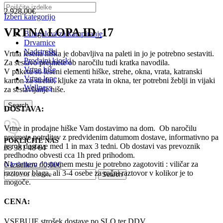
2.928,00
€
Izberi kategorijo
VRTNA LOPA ID_17
Bungalovi za kampiranje
Drvarnice
Nadstreški
Vrtna lesena hiška je dobavljiva na paleti in jo je potrebno sestaviti.
Prodajni kioski
Za sestavo prejmete ob naročilu tudi kratka navodila.
Vrtne hiše
V paketu so leseni elementi hiške, strehe, okna, vrata, katranski
Vrtne lope
karton za streho, kljuke za vrata in okna, ter potrebni žeblji in vijaki
Wellness
za sestavljanje hiše.
Search
DOSTAVA:
Vrtne in prodajne hiške Vam dostavimo na dom. Ob naročilu
prejmete potrditev z predvidenim datumom dostave, informativno pa
POKLIČITE NAS
je rok dostave med 1 in max 3 tedni. Ob dostavi vas prevoznik
08 381 48 64
predhodno obvesti cca 1h pred prihodom.
Na samem dostavnem mestu je potrebno zagotoviti : viličar za
0
Izdelkov
/
0,00
€
raztovor blaga, ali 3-4 osebe za ročni raztovor v kolikor je to
Search
mogoče.
CENA:
VSEBUJE strošek dostave po SLO ter DDV,