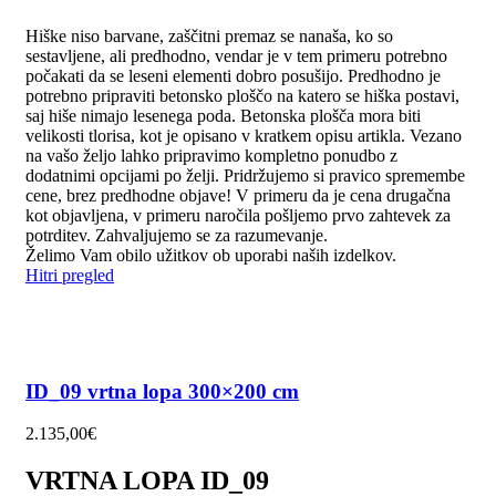
Hiške niso barvane, zaščitni premaz se nanaša, ko so
sestavljene, ali predhodno, vendar je v tem primeru potrebno
počakati da se leseni elementi dobro posušijo. Predhodno je
potrebno pripraviti betonsko ploščo na katero se hiška postavi,
saj hiše nimajo lesenega poda. Betonska plošča mora biti
velikosti tlorisa, kot je opisano v kratkem opisu artikla. Vezano
na vašo željo lahko pripravimo kompletno ponudbo z
dodatnimi opcijami po želji. Pridržujemo si pravico spremembe
cene, brez predhodne objave! V primeru da je cena drugačna
kot objavljena, v primeru naročila pošljemo prvo zahtevek za
potrditev. Zahvaljujemo se za razumevanje.
Želimo Vam obilo užitkov ob uporabi naših izdelkov.
Hitri pregled
ID_09 vrtna lopa 300×200 cm
2.135,00
€
VRTNA LOPA ID_09