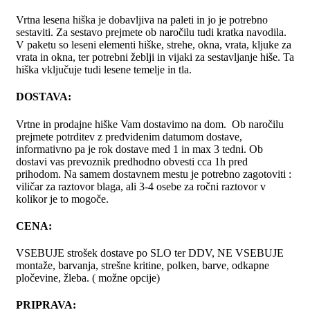
Vrtna lesena hiška je dobavljiva na paleti in jo je potrebno
sestaviti. Za sestavo prejmete ob naročilu tudi kratka navodila.
V paketu so leseni elementi hiške, strehe, okna, vrata, kljuke za
vrata in okna, ter potrebni žeblji in vijaki za sestavljanje hiše. Ta
hiška vključuje tudi lesene temelje in tla.
DOSTAVA:
Vrtne in prodajne hiške Vam dostavimo na dom. Ob naročilu
prejmete potrditev z predvidenim datumom dostave,
informativno pa je rok dostave med 1 in max 3 tedni. Ob
dostavi vas prevoznik predhodno obvesti cca 1h pred
prihodom. Na samem dostavnem mestu je potrebno zagotoviti :
viličar za raztovor blaga, ali 3-4 osebe za ročni raztovor v
kolikor je to mogoče.
CENA:
VSEBUJE strošek dostave po SLO ter DDV, NE VSEBUJE
montaže, barvanja, strešne kritine, polken, barve, odkapne
pločevine, žleba. ( možne opcije)
PRIPRAVA: