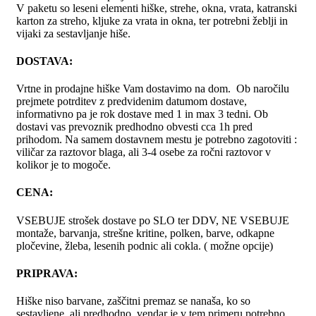
V paketu so leseni elementi hiške, strehe, okna, vrata, katranski
karton za streho, kljuke za vrata in okna, ter potrebni žeblji in
vijaki za sestavljanje hiše.
DOSTAVA:
Vrtne in prodajne hiške Vam dostavimo na dom. Ob naročilu
prejmete potrditev z predvidenim datumom dostave,
informativno pa je rok dostave med 1 in max 3 tedni. Ob
dostavi vas prevoznik predhodno obvesti cca 1h pred
prihodom. Na samem dostavnem mestu je potrebno zagotoviti :
viličar za raztovor blaga, ali 3-4 osebe za ročni raztovor v
kolikor je to mogoče.
CENA:
VSEBUJE strošek dostave po SLO ter DDV, NE VSEBUJE
montaže, barvanja, strešne kritine, polken, barve, odkapne
pločevine, žleba, lesenih podnic ali cokla. ( možne opcije)
PRIPRAVA:
Hiške niso barvane, zaščitni premaz se nanaša, ko so
sestavljene, ali predhodno, vendar je v tem primeru potrebno