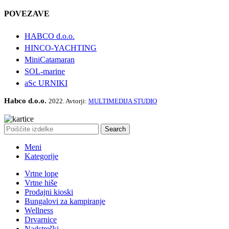
POVEZAVE
HABCO d.o.o.
HINCO-YACHTING
MiniCatamaran
SOL-marine
aSc URNIKI
Habco d.o.o.
2022. Avtorji:
ULTIMEDIJA STUDIO
M
Search
Meni
Kategorije
Vrtne lope
Vrtne hiše
Prodajni kioski
Bungalovi za kampiranje
Wellness
Drvarnice
Nadstreški