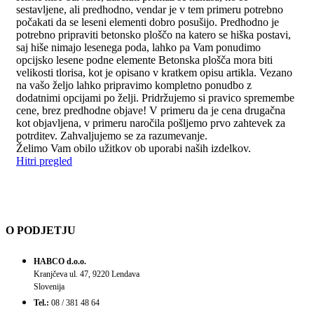
sestavljene, ali predhodno, vendar je v tem primeru potrebno
počakati da se leseni elementi dobro posušijo. Predhodno je
potrebno pripraviti betonsko ploščo na katero se hiška postavi,
saj hiše nimajo lesenega poda, lahko pa Vam ponudimo
opcijsko lesene podne elemente Betonska plošča mora biti
velikosti tlorisa, kot je opisano v kratkem opisu artikla. Vezano
na vašo željo lahko pripravimo kompletno ponudbo z
dodatnimi opcijami po želji. Pridržujemo si pravico spremembe
cene, brez predhodne objave! V primeru da je cena drugačna
kot objavljena, v primeru naročila pošljemo prvo zahtevek za
potrditev. Zahvaljujemo se za razumevanje.
Želimo Vam obilo užitkov ob uporabi naših izdelkov.
Hitri pregled
O PODJETJU
HABCO d.o.o.
Kranjčeva ul. 47, 9220 Lendava
Slovenija
Tel.:
08 / 381 48 64