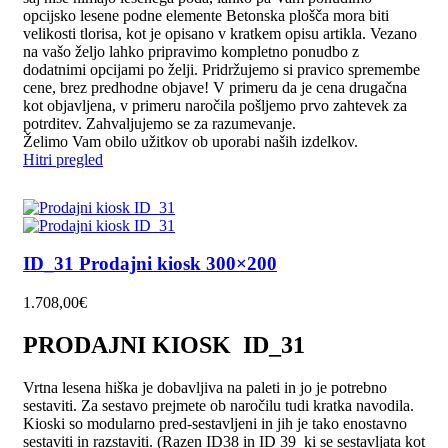
opcijsko lesene podne elemente Betonska plošča mora biti
velikosti tlorisa, kot je opisano v kratkem opisu artikla. Vezano
na vašo željo lahko pripravimo kompletno ponudbo z
dodatnimi opcijami po želji. Pridržujemo si pravico spremembe
cene, brez predhodne objave! V primeru da je cena drugačna
kot objavljena, v primeru naročila pošljemo prvo zahtevek za
potrditev. Zahvaljujemo se za razumevanje.
Želimo Vam obilo užitkov ob uporabi naših izdelkov.
Hitri pregled
ID_31 Prodajni kiosk 300×200
1.708,00
€
PRODAJNI KIOSK ID_31
Vrtna lesena hiška je dobavljiva na paleti in jo je potrebno
sestaviti. Za sestavo prejmete ob naročilu tudi kratka navodila.
Kioski so modularno pred-sestavljeni in jih je tako enostavno
sestaviti in razstaviti. (Razen ID38 in ID 39 ki se sestavljata kot