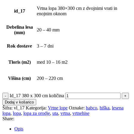
Vrtna lopa 380×300 cm z dvojnimi vrati in
id_17
enojnim oknom
Debelina lesa
20 – 40 mm
(mm)
Rok dostave
3 – 7 dni
Tloris (m2)
med 10 – 16 m2
Višina (cm)
200 – 220 cm
Id_17 380 x 300 cm količina
Dodaj v košarico
Šifra:
vl_17
Kategorija:
Vrtne lope
Oznake:
habco
,
hiška
,
lesena
lopa
,
lopa
,
lopa za orodje
,
uta
,
vrtna
,
vrtnehise
Share:
Opis