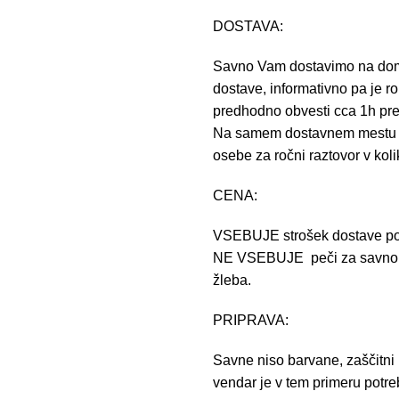
DOSTAVA:
Savno Vam dostavimo na dom.
dostave, informativno pa je r
predhodno obvesti cca 1h pr
Na samem dostavnem mestu je p
osebe za ročni raztovor v koli
CENA:
VSEBUJE strošek dostave po
NE VSEBUJE peči za savno, m
žleba.
PRIPRAVA:
Savne niso barvane, zaščitni
vendar je v tem primeru potre