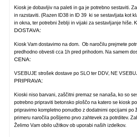
Kiosk je dobavljiv na paleti in ga je potrebno sestaviti. 
in razstaviti. (Razen ID38 in ID 39 ki se sestavljata kot k
in okna, ter potrebni žeblji in vijaki za sestavljanje hiše
DOSTAVA:
Kiosk Vam dostavimo na dom. Ob naročilu prejmete potrd
predhodno obvesti cca 1h pred prihodom. Na samem dostavn
CENA:
VSEBUJE strošek dostave po SLO ter DDV, NE VSEBUJE mo
PRIPRAVA:
Kioski niso barvani, zaščitni premaz se nanaša, ko so se
potrebno pripraviti betonsko ploščo na katero se kiosk pos
pripravimo kompletno ponudbo z dodatnimi opcijami po že
primeru naročila pošljemo prvo zahtevek za potrditev. Z
Želimo Vam obilo užitkov ob uporabi naših izdelkov.