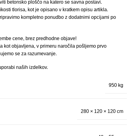
iti betonsko ploščo na katero se savna postavi.
osti tlorisa, kot je opisano v kratkem opisu artikla.
pripravimo kompletno ponudbo z dodatnimi opcijami po
membe cene, brez predhodne objave!
 kot objavljena, v primeru naročila pošljemo prvo
ljujemo se za razumevanje.
porabi naših izdelkov.
950 kg
280 × 120 × 120 cm