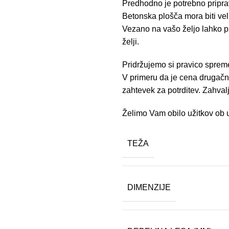
Predhodno je potrebno priprav
Betonska plošča mora biti velik
Vezano na vašo željo lahko 
želji.
Pridržujemo si pravico spre
V primeru da je cena drugačna
zahtevek za potrditev. Zahva
Želimo Vam obilo užitkov ob u
TEŽA
DIMENZIJE