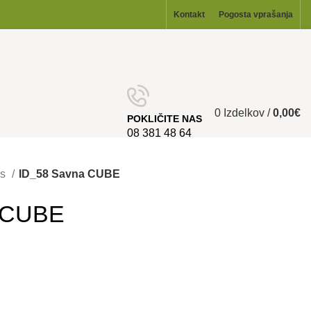
Kontakt
Pogosta vprašanja
0
Izdelkov
/
0,00
€
POKLIČITE NAS
08 381 48 64
ss
ID_58 Savna CUBE
 CUBE