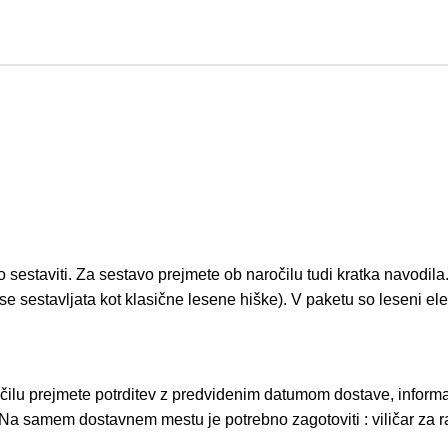
o sestaviti. Za sestavo prejmete ob naročilu tudi kratka navodila
 se sestavljata kot klasične lesene hiške). V paketu so leseni ele
lu prejmete potrditev z predvidenim datumom dostave, informat
 samem dostavnem mestu je potrebno zagotoviti : viličar za razt