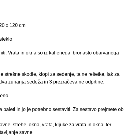
0 x 120 cm
steklo
ti. Vrata in okna so iz kaljenega, bronasto obarvanega
ne strešne skodle, klopi za sedenje, talne rešetke, lak za
 dva zunanja sedeža in 3 prezračevalne odprtine.
ceno.
paleti in jo je potrebno sestaviti. Za sestavo prejmete ob
vne, strehe, okna, vrata, kljuke za vrata in okna, ter
stavljanje savne.