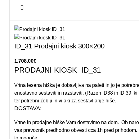
ID_31 Prodajni kiosk 300×200
1.708,00
€
PRODAJNI KIOSK ID_31
Vrtna lesena hiška je dobavljiva na paleti in jo je potrebn
enostavno sestaviti in razstaviti. (Razen ID38 in ID 39 ki
ter potrebni žeblji in vijaki za sestavljanje hiše.
DOSTAVA:
Vrtne in prodajne hiške Vam dostavimo na dom. Ob naroči
vas prevoznik predhodno obvesti cca 1h pred prihodom. Na
to mogoče.