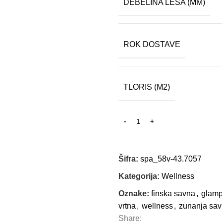
DEBELINA LESA (MM)
ROK DOSTAVE
TLORIS (M2)
Šifra:
spa_58v-43.7057
Kategorija:
Wellness
Oznake:
finska savna
,
glamp
vrtna
,
wellness
,
zunanja sa
Share: