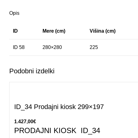
Opis
ID
Mere (cm)
Višina (cm)
ID 58
280×280
225
Podobni izdelki
ID_34 Prodajni kiosk 299×197
1.427,00
€
PRODAJNI KIOSK ID_34