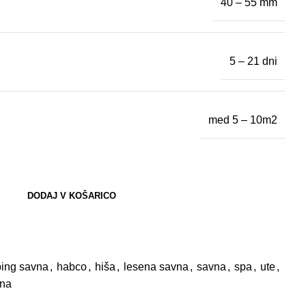
40 – 55 mm
5 – 21 dni
med 5 – 10m2
DODAJ V KOŠARICO
ing savna
,
habco
,
hiša
,
lesena savna
,
savna
,
spa
,
ute
,
vna