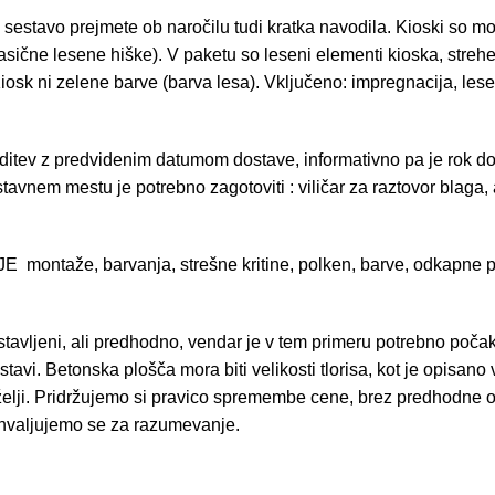
Za sestavo prejmete ob naročilu tudi kratka navodila. Kioski so mo
lasične lesene hiške). V paketu so leseni elementi kioska, strehe,
. Kiosk ni zelene barve (barva lesa). Vključeno: impregnacija, les
itev z predvidenim datumom dostave, informativno pa je rok do
em mestu je potrebno zagotoviti : viličar za raztovor blaga, al
ntaže, barvanja, strešne kritine, polken, barve, odkapne plo
stavljeni, ali predhodno, vendar je v tem primeru potrebno poča
tavi. Betonska plošča mora biti velikosti tlorisa, kot je opisano
lji. Pridržujemo si pravico spremembe cene, brez predhodne ob
ahvaljujemo se za razumevanje.