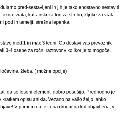
dularno pred-sestavljeni in jih je tako enostavno sestaviti
 okna, vrata, katranski karton za streho, kljuke za vrata
eni pod in temelji, strešna lepenka.
stave med 1 in max 3 tedni. Ob dostavi vas prevoznik
i 3-4 osebe za ročni raztovor v kolikor je to mogoče.
čevine, žleba. ( možne opcije)
kati da se leseni elementi dobro posušijo. Predhodno je
 v kratkem opisu artikla. Vezano na vašo željo lahko
jave! V primeru da je cena drugačna kot objavljena, v