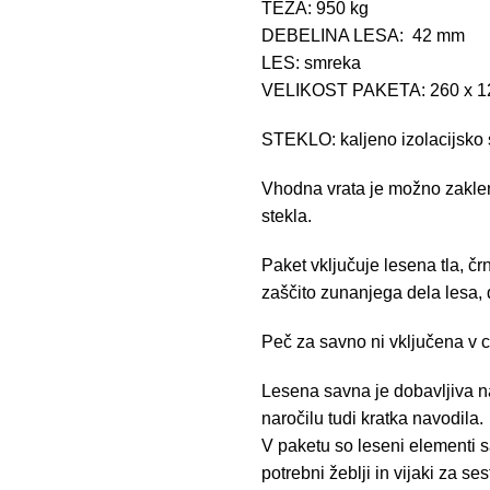
TEŽA: 950 kg
DEBELINA LESA: 42 mm
LES: smreka
VELIKOST PAKETA: 260 x 12
STEKLO: kaljeno izolacijsko 
Vhodna vrata je možno zakleni
stekla.
Paket vključuje lesena tla, čr
zaščito zunanjega dela lesa,
Peč za savno ni vključena v 
Lesena savna je dobavljiva na 
naročilu tudi kratka navodila.
V paketu so leseni elementi sa
potrebni žeblji in vijaki za se