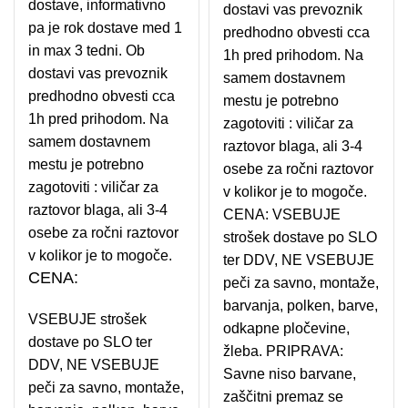
dostave, informativno
dostavi vas prevoznik
pa je rok dostave med 1
predhodno obvesti cca
in max 3 tedni. Ob
1h pred prihodom. Na
dostavi vas prevoznik
samem dostavnem
predhodno obvesti cca
mestu je potrebno
1h pred prihodom. Na
zagotoviti : viličar za
samem dostavnem
raztovor blaga, ali 3-4
mestu je potrebno
osebe za ročni raztovor
zagotoviti : viličar za
v kolikor je to mogoče.
raztovor blaga, ali 3-4
CENA: VSEBUJE
osebe za ročni raztovor
strošek dostave po SLO
v kolikor je to mogoče.
ter DDV, NE VSEBUJE
CENA:
peči za savno, montaže,
barvanja, polken, barve,
VSEBUJE strošek
odkapne pločevine,
dostave po SLO ter
žleba. PRIPRAVA:
DDV, NE VSEBUJE
Savne niso barvane,
peči za savno, montaže,
zaščitni premaz se