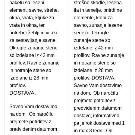
paketu so leseni
strešne skodle, lesena
elementi savne, strehe,
tla in temelje, pritrdilne
okna, vrata, kljuke za
elemente, klopi za
vrata in okna, ter
savno, zunanje lesene
potrebni žeblji in vijaki
sedeže. Okrogle
za sestavljanje savne.
zunanje stene so
Okrogle zunanje stene
izdelane iz 42 mm
so izdelane iz 42 mm
profilov. Ravne zunanje
profilov. Ravne zunanje
in notranje stene so
in notranje stene so
izdelane iz 28 mm
izdelane iz 28 mm
profilov. DOSTAVA:
profilov.
Savno Vam dostavimo
DOSTAVA:
na dom. Ob naročilu
prejmete potrditev z
Savno Vam dostavimo
predvidenim datumom
na dom. Ob naročilu
dostave, informativno
prejmete potrditev z
pa je rok dostave med 1
predvidenim datumom
in max 3 tedni. Ob