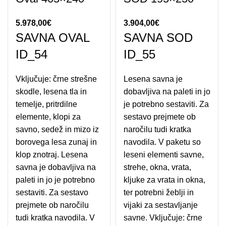
5.978,00
€
3.904,00
€
SAVNA OVAL
SAVNA SOD
ID_54
ID_55
Vključuje: črne strešne
Lesena savna je
skodle, lesena tla in
dobavljiva na paleti in jo
temelje, pritrdilne
je potrebno sestaviti. Za
elemente, klopi za
sestavo prejmete ob
savno, sedež in mizo iz
naročilu tudi kratka
borovega lesa zunaj in
navodila. V paketu so
klop znotraj. Lesena
leseni elementi savne,
savna je dobavljiva na
strehe, okna, vrata,
paleti in jo je potrebno
kljuke za vrata in okna,
sestaviti. Za sestavo
ter potrebni žeblji in
prejmete ob naročilu
vijaki za sestavljanje
tudi kratka navodila. V
savne. Vključuje: črne