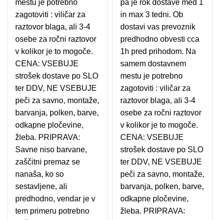
mestu je potrebno
pa je rok dostave med 1
zagotoviti : viličar za
in max 3 tedni. Ob
raztovor blaga, ali 3-4
dostavi vas prevoznik
osebe za ročni raztovor
predhodno obvesti cca
v kolikor je to mogoče.
1h pred prihodom. Na
CENA: VSEBUJE
samem dostavnem
strošek dostave po SLO
mestu je potrebno
ter DDV, NE VSEBUJE
zagotoviti : viličar za
peči za savno, montaže,
raztovor blaga, ali 3-4
barvanja, polken, barve,
osebe za ročni raztovor
odkapne pločevine,
v kolikor je to mogoče.
žleba. PRIPRAVA:
CENA: VSEBUJE
Savne niso barvane,
strošek dostave po SLO
zaščitni premaz se
ter DDV, NE VSEBUJE
nanaša, ko so
peči za savno, montaže,
sestavljene, ali
barvanja, polken, barve,
predhodno, vendar je v
odkapne pločevine,
tem primeru potrebno
žleba. PRIPRAVA: