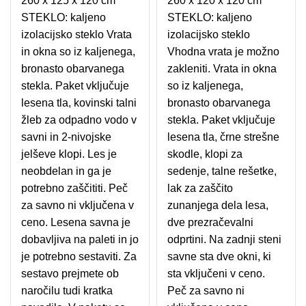
260 x 125 x 120 cm
260 x 120 x 120 cm
STEKLO: kaljeno
STEKLO: kaljeno
izolacijsko steklo Vrata
izolacijsko steklo
in okna so iz kaljenega,
Vhodna vrata je možno
bronasto obarvanega
zakleniti. Vrata in okna
stekla. Paket vključuje
so iz kaljenega,
lesena tla, kovinski talni
bronasto obarvanega
žleb za odpadno vodo v
stekla. Paket vključuje
savni in 2-nivojske
lesena tla, črne strešne
jelševe klopi. Les je
skodle, klopi za
neobdelan in ga je
sedenje, talne rešetke,
potrebno zaščititi. Peč
lak za zaščito
za savno ni vključena v
zunanjega dela lesa,
ceno. Lesena savna je
dve prezračevalni
dobavljiva na paleti in jo
odprtini. Na zadnji steni
je potrebno sestaviti. Za
savne sta dve okni, ki
sestavo prejmete ob
sta vključeni v ceno.
naročilu tudi kratka
Peč za savno ni