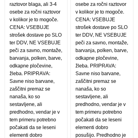
raztovor blaga, ali 3-4
osebe za ročni raztovor
osebe za ročni raztovor
v kolikor je to mogoče.
v kolikor je to mogoče.
CENA: VSEBUJE
CENA: VSEBUJE
strošek dostave po SLO
strošek dostave po SLO
ter DDV, NE VSEBUJE
ter DDV, NE VSEBUJE
peči za savno, montaže,
peči za savno, montaže,
barvanja, polken, barve,
barvanja, polken, barve,
odkapne pločevine,
odkapne pločevine,
žleba. PRIPRAVA:
žleba. PRIPRAVA:
Savne niso barvane,
Savne niso barvane,
zaščitni premaz se
zaščitni premaz se
nanaša, ko so
nanaša, ko so
sestavljene, ali
sestavljene, ali
predhodno, vendar je v
predhodno, vendar je v
tem primeru potrebno
tem primeru potrebno
počakati da se leseni
počakati da se leseni
elementi dobro
elementi dobro
posušijo. Predhodno je