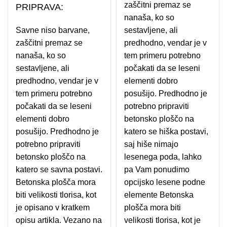
zaščitni premaz se
PRIPRAVA:
nanaša, ko so
Savne niso barvane,
sestavljene, ali
zaščitni premaz se
predhodno, vendar je v
nanaša, ko so
tem primeru potrebno
sestavljene, ali
počakati da se leseni
predhodno, vendar je v
elementi dobro
tem primeru potrebno
posušijo. Predhodno je
počakati da se leseni
potrebno pripraviti
elementi dobro
betonsko ploščo na
posušijo. Predhodno je
katero se hiška postavi,
potrebno pripraviti
saj hiše nimajo
betonsko ploščo na
lesenega poda, lahko
katero se savna postavi.
pa Vam ponudimo
Betonska plošča mora
opcijsko lesene podne
biti velikosti tlorisa, kot
elemente Betonska
je opisano v kratkem
plošča mora biti
opisu artikla. Vezano na
velikosti tlorisa, kot je