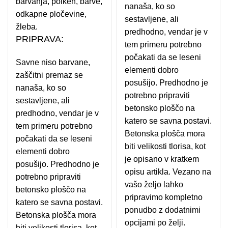
barvanja, polken, barve,
nanaša, ko so
odkapne pločevine,
sestavljene, ali
žleba.
predhodno, vendar je v
PRIPRAVA:
tem primeru potrebno
počakati da se leseni
Savne niso barvane,
elementi dobro
zaščitni premaz se
posušijo. Predhodno je
nanaša, ko so
potrebno pripraviti
sestavljene, ali
betonsko ploščo na
predhodno, vendar je v
katero se savna postavi.
tem primeru potrebno
Betonska plošča mora
počakati da se leseni
biti velikosti tlorisa, kot
elementi dobro
je opisano v kratkem
posušijo. Predhodno je
opisu artikla. Vezano na
potrebno pripraviti
vašo željo lahko
betonsko ploščo na
pripravimo kompletno
katero se savna postavi.
ponudbo z dodatnimi
Betonska plošča mora
opcijami po želji.
biti velikosti tlorisa, kot