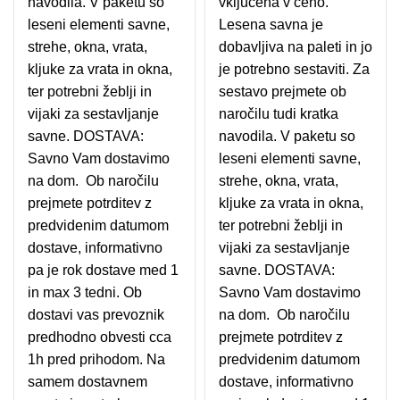
navodila. V paketu so
vključena v ceno.
leseni elementi savne,
Lesena savna je
strehe, okna, vrata,
dobavljiva na paleti in jo
kljuke za vrata in okna,
je potrebno sestaviti. Za
ter potrebni žeblji in
sestavo prejmete ob
vijaki za sestavljanje
naročilu tudi kratka
savne. DOSTAVA:
navodila. V paketu so
Savno Vam dostavimo
leseni elementi savne,
na dom. Ob naročilu
strehe, okna, vrata,
prejmete potrditev z
kljuke za vrata in okna,
predvidenim datumom
ter potrebni žeblji in
dostave, informativno
vijaki za sestavljanje
pa je rok dostave med 1
savne. DOSTAVA:
in max 3 tedni. Ob
Savno Vam dostavimo
dostavi vas prevoznik
na dom. Ob naročilu
predhodno obvesti cca
prejmete potrditev z
1h pred prihodom. Na
predvidenim datumom
samem dostavnem
dostave, informativno