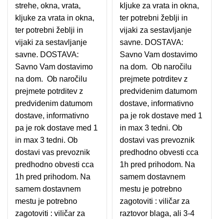
strehe, okna, vrata,
kljuke za vrata in okna,
kljuke za vrata in okna,
ter potrebni žeblji in
ter potrebni žeblji in
vijaki za sestavljanje
vijaki za sestavljanje
savne. DOSTAVA:
savne. DOSTAVA:
Savno Vam dostavimo
Savno Vam dostavimo
na dom. Ob naročilu
na dom. Ob naročilu
prejmete potrditev z
prejmete potrditev z
predvidenim datumom
predvidenim datumom
dostave, informativno
dostave, informativno
pa je rok dostave med 1
pa je rok dostave med 1
in max 3 tedni. Ob
in max 3 tedni. Ob
dostavi vas prevoznik
dostavi vas prevoznik
predhodno obvesti cca
predhodno obvesti cca
1h pred prihodom. Na
1h pred prihodom. Na
samem dostavnem
samem dostavnem
mestu je potrebno
mestu je potrebno
zagotoviti : viličar za
zagotoviti : viličar za
raztovor blaga, ali 3-4