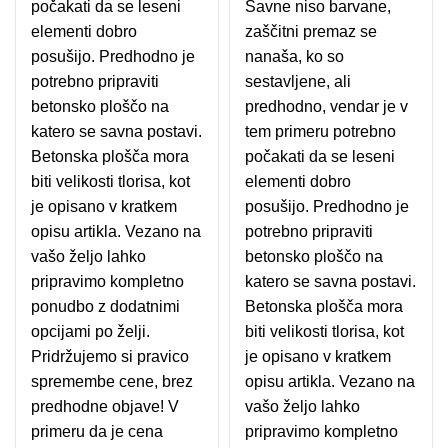
počakati da se leseni
Savne niso barvane,
elementi dobro
zaščitni premaz se
posušijo. Predhodno je
nanaša, ko so
potrebno pripraviti
sestavljene, ali
betonsko ploščo na
predhodno, vendar je v
katero se savna postavi.
tem primeru potrebno
Betonska plošča mora
počakati da se leseni
biti velikosti tlorisa, kot
elementi dobro
je opisano v kratkem
posušijo. Predhodno je
opisu artikla. Vezano na
potrebno pripraviti
vašo željo lahko
betonsko ploščo na
pripravimo kompletno
katero se savna postavi.
ponudbo z dodatnimi
Betonska plošča mora
opcijami po želji.
biti velikosti tlorisa, kot
Pridržujemo si pravico
je opisano v kratkem
spremembe cene, brez
opisu artikla. Vezano na
predhodne objave! V
vašo željo lahko
primeru da je cena
pripravimo kompletno