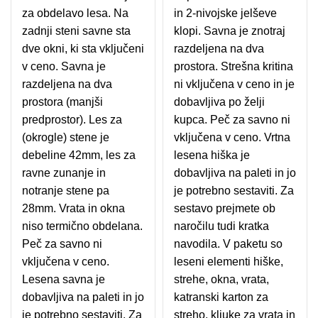
za obdelavo lesa. Na
in 2-nivojske jelševe
zadnji steni savne sta
klopi. Savna je znotraj
dve okni, ki sta vključeni
razdeljena na dva
v ceno. Savna je
prostora. Strešna kritina
razdeljena na dva
ni vključena v ceno in je
prostora (manjši
dobavljiva po želji
predprostor). Les za
kupca. Peč za savno ni
(okrogle) stene je
vključena v ceno. Vrtna
debeline 42mm, les za
lesena hiška je
ravne zunanje in
dobavljiva na paleti in jo
notranje stene pa
je potrebno sestaviti. Za
28mm. Vrata in okna
sestavo prejmete ob
niso termično obdelana.
naročilu tudi kratka
Peč za savno ni
navodila. V paketu so
vključena v ceno.
leseni elementi hiške,
Lesena savna je
strehe, okna, vrata,
dobavljiva na paleti in jo
katranski karton za
je potrebno sestaviti. Za
streho, kljuke za vrata in