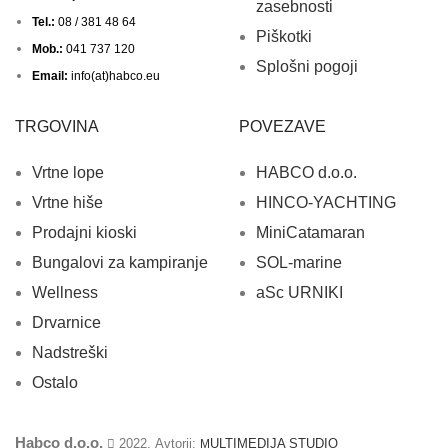
zasebnosti
Tel.:
08 / 381 48 64
Piškotki
Mob.:
041 737 120
Splošni pogoji
Email:
info(at)habco.eu
TRGOVINA
POVEZAVE
Vrtne lope
HABCO d.o.o.
Vrtne hiše
HINCO-YACHTING
Prodajni kioski
MiniCatamaran
Bungalovi za kampiranje
SOL-marine
Wellness
aSc URNIKI
Drvarnice
Nadstreški
Ostalo
Habco d.o.o.
2022. Avtorji:
ULTIMEDIJA STUDIO
M