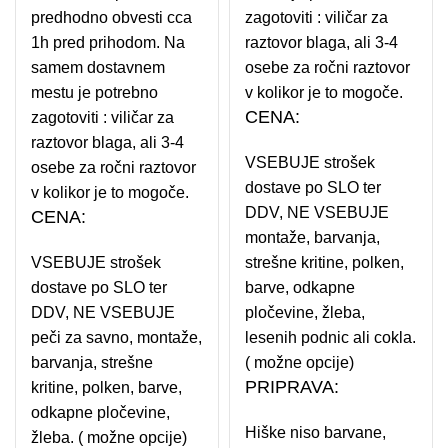
predhodno obvesti cca
zagotoviti : viličar za
1h pred prihodom. Na
raztovor blaga, ali 3-4
samem dostavnem
osebe za ročni raztovor
mestu je potrebno
v kolikor je to mogoče.
CENA:
zagotoviti : viličar za
raztovor blaga, ali 3-4
VSEBUJE strošek
osebe za ročni raztovor
dostave po SLO ter
v kolikor je to mogoče.
DDV, NE VSEBUJE
CENA:
montaže, barvanja,
VSEBUJE strošek
strešne kritine, polken,
dostave po SLO ter
barve, odkapne
DDV, NE VSEBUJE
pločevine, žleba,
peči za savno, montaže,
lesenih podnic ali cokla.
barvanja, strešne
( možne opcije)
PRIPRAVA:
kritine, polken, barve,
odkapne pločevine,
Hiške niso barvane,
žleba. ( možne opcije)