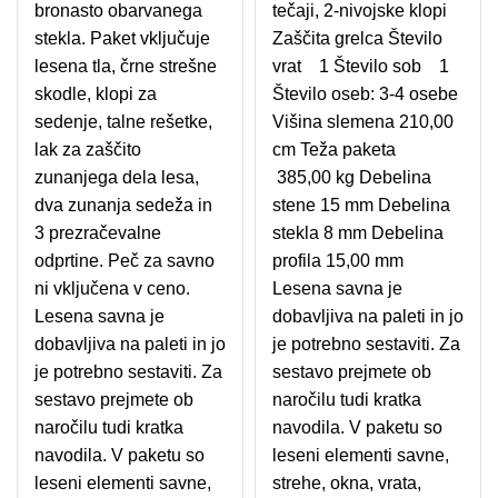
bronasto obarvanega
tečaji, 2-nivojske klopi
stekla. Paket vključuje
Zaščita grelca Število
lesena tla, črne strešne
vrat 1 Število sob 1
skodle, klopi za
Število oseb: 3-4 osebe
sedenje, talne rešetke,
Višina slemena 210,00
lak za zaščito
cm Teža paketa
zunanjega dela lesa,
385,00 kg Debelina
dva zunanja sedeža in
stene 15 mm Debelina
3 prezračevalne
stekla 8 mm Debelina
odprtine. Peč za savno
profila 15,00 mm
ni vključena v ceno.
Lesena savna je
Lesena savna je
dobavljiva na paleti in jo
dobavljiva na paleti in jo
je potrebno sestaviti. Za
je potrebno sestaviti. Za
sestavo prejmete ob
sestavo prejmete ob
naročilu tudi kratka
naročilu tudi kratka
navodila. V paketu so
navodila. V paketu so
leseni elementi savne,
leseni elementi savne,
strehe, okna, vrata,