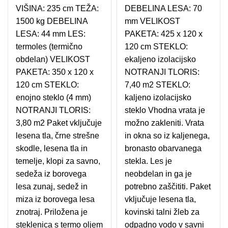
VIŠINA: 235 cm TEŽA:
DEBELINA LESA: 70
1500 kg DEBELINA
mm VELIKOST
LESA: 44 mm LES:
PAKETA: 425 x 120 x
termoles (termično
120 cm STEKLO:
obdelan) VELIKOST
ekaljeno izolacijsko
PAKETA: 350 x 120 x
NOTRANJI TLORIS:
120 cm STEKLO:
7,40 m2 STEKLO:
enojno steklo (4 mm)
kaljeno izolacijsko
NOTRANJI TLORIS:
steklo Vhodna vrata je
3,80 m2 Paket vključuje
možno zakleniti. Vrata
lesena tla, črne strešne
in okna so iz kaljenega,
skodle, lesena tla in
bronasto obarvanega
temelje, klopi za savno,
stekla. Les je
sedeža iz borovega
neobdelan in ga je
lesa zunaj, sedež in
potrebno zaščititi. Paket
miza iz borovega lesa
vključuje lesena tla,
znotraj. Priložena je
kovinski talni žleb za
steklenica s termo oljem
odpadno vodo v savni