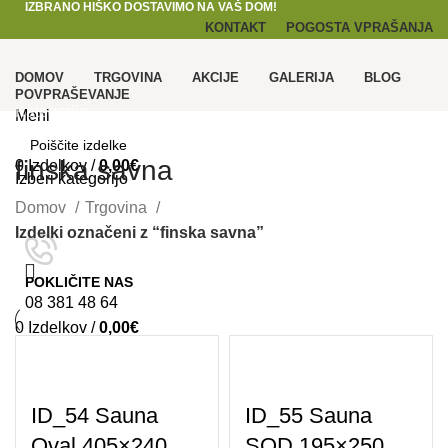
IZBRANO HIŠKO DOSTAVIMO NA VAŠ DOM!
KONTAKT
POGOSTA VPRAŠANJA
DOMOV
TRGOVINA
AKCIJE
GALERIJA
BLOG
POVPRAŠEVANJE
Kategorije
Meni
finska savna
0
Izdelkov
/
0,00
€
Izberi kategorijo
Domov
Trgovina
SEARCH
Izdelki označeni z “finska savna”
POKLIČITE NAS
08 381 48 64
0
Izdelkov
/
0,00
€
SEARCH
ID_54 Sauna
ID_55 Sauna
Oval 405×240
SOD 195×250