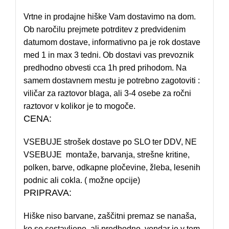
Vrtne in prodajne hiške Vam dostavimo na dom.
Ob naročilu prejmete potrditev z predvidenim
datumom dostave, informativno pa je rok dostave
med 1 in max 3 tedni. Ob dostavi vas prevoznik
predhodno obvesti cca 1h pred prihodom. Na
samem dostavnem mestu je potrebno zagotoviti :
viličar za raztovor blaga, ali 3-4 osebe za ročni
raztovor v kolikor je to mogoče.
CENA:
VSEBUJE strošek dostave po SLO ter DDV, NE
VSEBUJE montaže, barvanja, strešne kritine,
polken, barve, odkapne pločevine, žleba, lesenih
podnic ali cokla. ( možne opcije)
PRIPRAVA:
Hiške niso barvane, zaščitni premaz se nanaša,
ko so sestavljene, ali predhodno, vendar je v tem