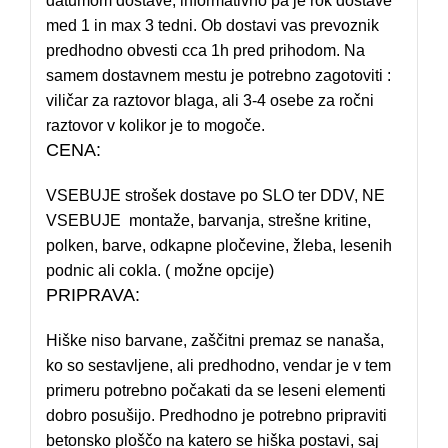
datumom dostave, informativno pa je rok dostave
med 1 in max 3 tedni. Ob dostavi vas prevoznik
predhodno obvesti cca 1h pred prihodom. Na
samem dostavnem mestu je potrebno zagotoviti :
viličar za raztovor blaga, ali 3-4 osebe za ročni
raztovor v kolikor je to mogoče.
CENA:
VSEBUJE strošek dostave po SLO ter DDV, NE
VSEBUJE montaže, barvanja, strešne kritine,
polken, barve, odkapne pločevine, žleba, lesenih
podnic ali cokla. ( možne opcije)
PRIPRAVA:
Hiške niso barvane, zaščitni premaz se nanaša,
ko so sestavljene, ali predhodno, vendar je v tem
primeru potrebno počakati da se leseni elementi
dobro posušijo. Predhodno je potrebno pripraviti
betonsko ploščo na katero se hiška postavi, saj