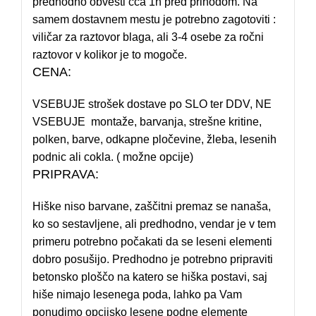
predhodno obvesti cca 1h pred prihodom. Na
samem dostavnem mestu je potrebno zagotoviti :
viličar za raztovor blaga, ali 3-4 osebe za ročni
raztovor v kolikor je to mogoče.
CENA:
VSEBUJE strošek dostave po SLO ter DDV, NE
VSEBUJE montaže, barvanja, strešne kritine,
polken, barve, odkapne pločevine, žleba, lesenih
podnic ali cokla. ( možne opcije)
PRIPRAVA:
Hiške niso barvane, zaščitni premaz se nanaša,
ko so sestavljene, ali predhodno, vendar je v tem
primeru potrebno počakati da se leseni elementi
dobro posušijo. Predhodno je potrebno pripraviti
betonsko ploščo na katero se hiška postavi, saj
hiše nimajo lesenega poda, lahko pa Vam
ponudimo opcijsko lesene podne elemente