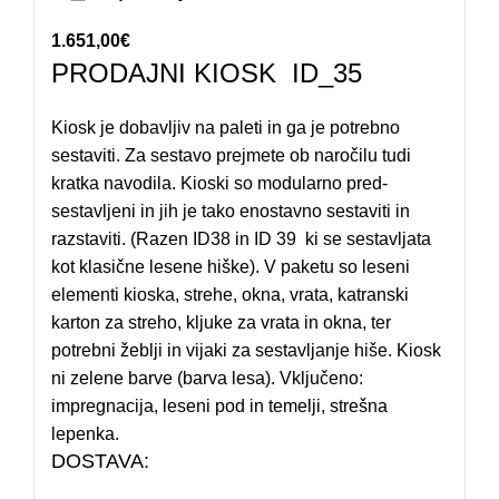
1.651,00
€
PRODAJNI KIOSK ID_35
Kiosk je dobavljiv na paleti in ga je potrebno
sestaviti. Za sestavo prejmete ob naročilu tudi
kratka navodila. Kioski so modularno pred-
sestavljeni in jih je tako enostavno sestaviti in
razstaviti. (Razen ID38 in ID 39 ki se sestavljata
kot klasične lesene hiške). V paketu so leseni
elementi kioska, strehe, okna, vrata, katranski
karton za streho, kljuke za vrata in okna, ter
potrebni žeblji in vijaki za sestavljanje hiše. Kiosk
ni zelene barve (barva lesa). Vključeno:
impregnacija, leseni pod in temelji, strešna
lepenka.
DOSTAVA: