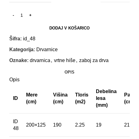
DODAJ V KOŠARICO
Šifra:
id_48
Kategorija:
Drvarnice
Oznake:
drvarnica
,
vrtne hiše
,
zaboj za drva
OPIS
Opis
Debelina
Mere
Višina
Tloris
Paket
ID
lesa
(cm)
(cm)
(m2)
(cm)
(mm)
ID
200×125
190
2.25
19
210x1
48