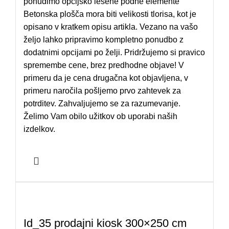
ponudimo opcijsko lesene podne elemente
Betonska plošča mora biti velikosti tlorisa, kot je
opisano v kratkem opisu artikla. Vezano na vašo
željo lahko pripravimo kompletno ponudbo z
dodatnimi opcijami po želji. Pridržujemo si pravico
spremembe cene, brez predhodne objave! V
primeru da je cena drugačna kot objavljena, v
primeru naročila pošljemo prvo zahtevek za
potrditev. Zahvaljujemo se za razumevanje.
Želimo Vam obilo užitkov ob uporabi naših
izdelkov.
Id_35 prodajni kiosk 300×250 cm