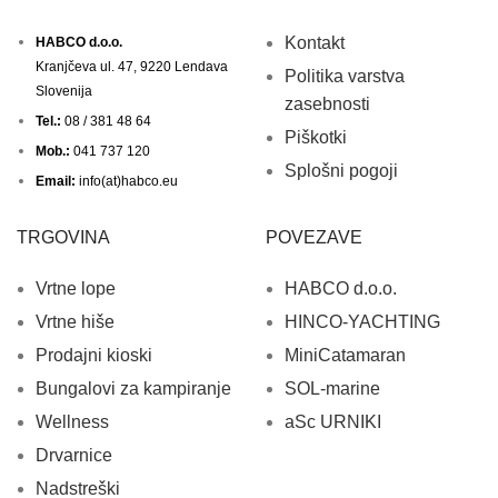
Kontakt
HABCO d.o.o.
Kranjčeva ul. 47, 9220 Lendava
Politika varstva
Slovenija
zasebnosti
Tel.:
08 / 381 48 64
Piškotki
Mob.:
041 737 120
Splošni pogoji
Email:
info(at)habco.eu
TRGOVINA
POVEZAVE
Vrtne lope
HABCO d.o.o.
Vrtne hiše
HINCO-YACHTING
Prodajni kioski
MiniCatamaran
Bungalovi za kampiranje
SOL-marine
Wellness
aSc URNIKI
Drvarnice
Nadstreški