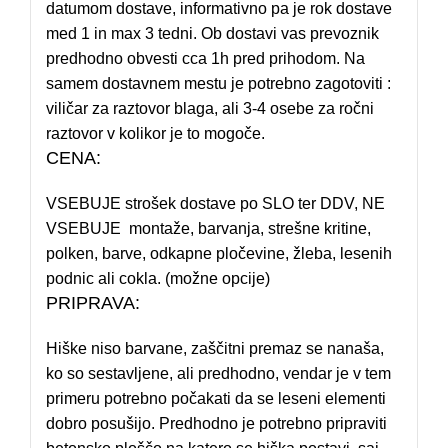
datumom dostave, informativno pa je rok dostave
med 1 in max 3 tedni. Ob dostavi vas prevoznik
predhodno obvesti cca 1h pred prihodom. Na
samem dostavnem mestu je potrebno zagotoviti :
viličar za raztovor blaga, ali 3-4 osebe za ročni
raztovor v kolikor je to mogoče.
CENA:
VSEBUJE strošek dostave po SLO ter DDV, NE
VSEBUJE montaže, barvanja, strešne kritine,
polken, barve, odkapne pločevine, žleba, lesenih
podnic ali cokla. (možne opcije)
PRIPRAVA:
Hiške niso barvane, zaščitni premaz se nanaša,
ko so sestavljene, ali predhodno, vendar je v tem
primeru potrebno počakati da se leseni elementi
dobro posušijo. Predhodno je potrebno pripraviti