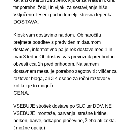
katranski karton za streho, kljuke za vrata in okna,
ter potrebni žeblji in vijaki za sestavljanje hiše.
Vključeno: leseni pod in temelji, strešna lepenka.
DOSTAVA:
Kiosk vam dostavimo na dom. Ob naročilu
prejmete potrditev z predvidenim datumom
dostave, informativno pa je rok dostave med 1 in
max 3 tedni. Ob dostavi vas prevoznik predhodno
obvesti cca 1h pred prihodom. Na samem
dostavnem mestu je potrebno zagotoviti : viličar za
raztovor blaga, ali 3-4 osebe za ročni raztovor v
kolikor je to mogoče.
CENA:
VSEBUJE strošek dostave po SLO ter DDV, NE
VSEBUJE montaže, barvanja, strešne kritine,
polken, barve, odkapne pločevine, žleba ali cokla.
( možne opcije)