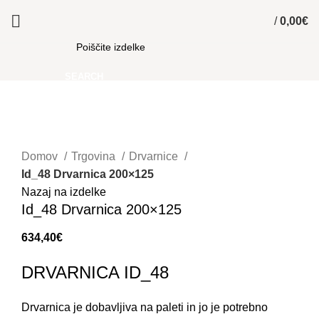
/
0,00
€
SEARCH
Kliknite za povečavo
Domov
Trgovina
Drvarnice
Id_48 Drvarnica 200×125
Nazaj na izdelke
Id_48 Drvarnica 200×125
634,40
€
DRVARNICA ID_48
Drvarnica je dobavljiva na paleti in jo je potrebno