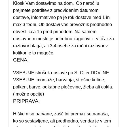
Kiosk Vam dostavimo na dom. Ob naročilu
prejmete potrditev z predvidenim datumom
dostave, informativno pa je rok dostave med 1 in
max 3 tedni. Ob dostavi vas prevoznik predhodno
obvesti cca 1h pred prihodom. Na samem
dostavnem mestu je potrebno zagotoviti : viličar za
raztovor blaga, ali 3-4 osebe za ročni raztovor v
kolikor je to mogoče.
CENA:
VSEBUJE strošek dostave po SLO ter DDV, NE
VSEBUJE montaže, barvanja, strešne kritine,
polken, barve, odkapne pločevine, žleba ali cokla.
( možne opcije)
PRIPRAVA:
Hiške niso barvane, zaščitni premaz se nanaša,
ko so sestavljene, ali predhodno, vendar je v tem