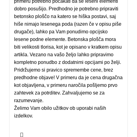
primeru potrebno počakati da se leseni elementi
dobro posušijo. Predhodno je potrebno pripraviti
betonsko ploščo na katero se hiška postavi, saj
hiše nimajo lesenega poda (razen če v opisu piše
drugače), lahko pa Vam ponudimo opcijsko
lesene podne elemente. Betonska plošča mora
biti velikosti tlorisa, kot je opisano v kratkem opisu
artikla. Vezano na vašo željo lahko pripravimo
kompletno ponudbo z dodatnimi opcijami po želji.
Pridržujemo si pravico spremembe cene, brez
predhodne objave! V primeru da je cena drugačna
kot objavljena, v primeru naročila pošljemo prvo
zahtevek za potrditev. Zahvaljujemo se za
razumevanje.
Želimo Vam obilo užitkov ob uporabi naših
izdelkov.