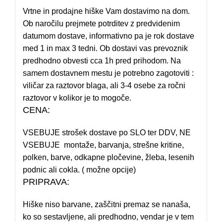
Vrtne in prodajne hiške Vam dostavimo na dom.
Ob naročilu prejmete potrditev z predvidenim
datumom dostave, informativno pa je rok dostave
med 1 in max 3 tedni. Ob dostavi vas prevoznik
predhodno obvesti cca 1h pred prihodom. Na
samem dostavnem mestu je potrebno zagotoviti :
viličar za raztovor blaga, ali 3-4 osebe za ročni
raztovor v kolikor je to mogoče.
CENA:
VSEBUJE strošek dostave po SLO ter DDV, NE
VSEBUJE montaže, barvanja, strešne kritine,
polken, barve, odkapne pločevine, žleba, lesenih
podnic ali cokla. ( možne opcije)
PRIPRAVA:
Hiške niso barvane, zaščitni premaz se nanaša,
ko so sestavljene, ali predhodno, vendar je v tem