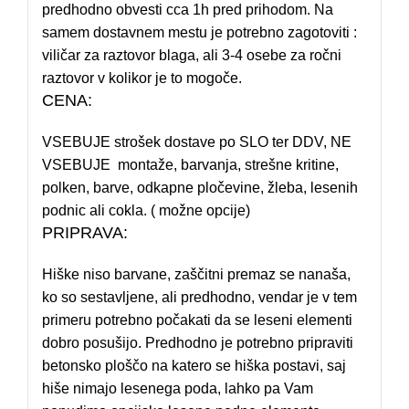
predhodno obvesti cca 1h pred prihodom. Na
samem dostavnem mestu je potrebno zagotoviti :
viličar za raztovor blaga, ali 3-4 osebe za ročni
raztovor v kolikor je to mogoče.
CENA:
VSEBUJE strošek dostave po SLO ter DDV, NE
VSEBUJE montaže, barvanja, strešne kritine,
polken, barve, odkapne pločevine, žleba, lesenih
podnic ali cokla. ( možne opcije)
PRIPRAVA:
Hiške niso barvane, zaščitni premaz se nanaša,
ko so sestavljene, ali predhodno, vendar je v tem
primeru potrebno počakati da se leseni elementi
dobro posušijo. Predhodno je potrebno pripraviti
betonsko ploščo na katero se hiška postavi, saj
hiše nimajo lesenega poda, lahko pa Vam