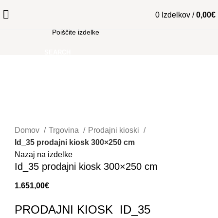
0
Izdelkov
/
0,00
€
SEARCH
Kliknite za povečavo
Domov
Trgovina
Prodajni kioski
Id_35 prodajni kiosk 300×250 cm
Nazaj na izdelke
Id_35 prodajni kiosk 300×250 cm
1.651,00
€
PRODAJNI KIOSK ID_35