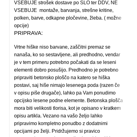
VSEBUJE strošek dostave po SLO ter DDV, NE
VSEBUJE montaže, barvanja, strešne kritine,
polken, barve, odkapne pločevine, žleba. ( možne
opcije)
PRIPRAVA:
Vrtne hiške niso barvane, zaščitni premaz se
nanaša, ko so sestavljene, ali predhodno, vendar
je v tem primeru potrebno počakati da se leseni
elementi dobro posušijo. Predhodno je potrebno
pripraviti betonsko ploščo na katero se hiška
postavi, saj hiše nimajo lesenega poda (razen če
v opisu piše drugače), lahko pa Vam ponudimo
opcijsko lesene podne elemente. Betonska plošča
mora biti velikosti tlorisa, kot je opisano v kratkem
opisu artikla. Vezano na vašo željo lahko
pripravimo kompletno ponudbo z dodatnimi
opcijami po želji. Pridržujemo si pravico