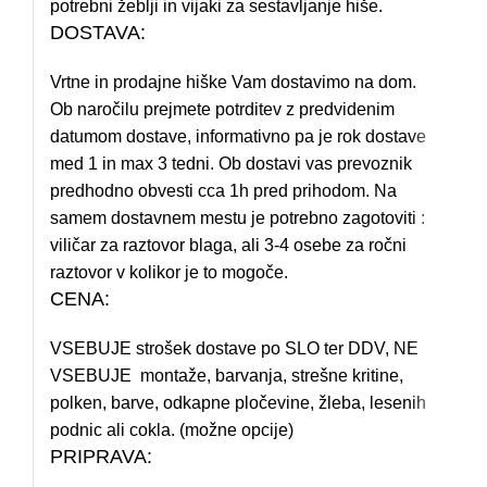
potrebni žeblji in vijaki za sestavljanje hiše.
DOSTAVA:
Vrtne in prodajne hiške Vam dostavimo na dom.
Ob naročilu prejmete potrditev z predvidenim
datumom dostave, informativno pa je rok dostave
med 1 in max 3 tedni. Ob dostavi vas prevoznik
predhodno obvesti cca 1h pred prihodom. Na
samem dostavnem mestu je potrebno zagotoviti :
viličar za raztovor blaga, ali 3-4 osebe za ročni
raztovor v kolikor je to mogoče.
CENA:
VSEBUJE strošek dostave po SLO ter DDV, NE
VSEBUJE montaže, barvanja, strešne kritine,
polken, barve, odkapne pločevine, žleba, lesenih
podnic ali cokla. (možne opcije)
PRIPRAVA: