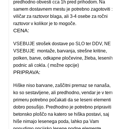
predhodno obvesti cca 1h pred prihodom. Na
samem dostavnem mestu je potrebno zagotoviti :
viličar za raztovor blaga, ali 3-4 osebe za ročni
raztovor v kolikor je to mogoče.
CENA:
VSEBUJE strošek dostave po SLO ter DDV, NE
VSEBUJE montaže, barvanja, strešne kritine,
polken, barve, odkapne pločevine, žleba, lesenih
podnic ali cokla. ( možne opcije)
PRIPRAVA:
Hiške niso barvane, zaščitni premaz se nanaša,
ko so sestavljene, ali predhodno, vendar je v tem
primeru potrebno počakati da se leseni elementi
dobro posušijo. Predhodno je potrebno pripraviti
betonsko ploščo na katero se hiška postavi, saj
hiše nimajo lesenega poda, lahko pa Vam
ponudimo opcijsko lesene podne elemente