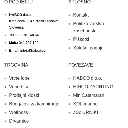
O PODJETJU
SPLOŠNO
Kontakt
HABCO d.o.o.
Kranjčeva ul. 47, 9220 Lendava
Politika varstva
Slovenija
zasebnosti
Tel.:
08 / 381 48 64
Piškotki
Mob.:
041 737 120
Splošni pogoji
Email:
info(at)habco.eu
TRGOVINA
POVEZAVE
Vrtne lope
HABCO d.o.o.
Vrtne hiše
HINCO-YACHTING
Prodajni kioski
MiniCatamaran
Bungalovi za kampiranje
SOL-marine
Wellness
aSc URNIKI
Drvarnice