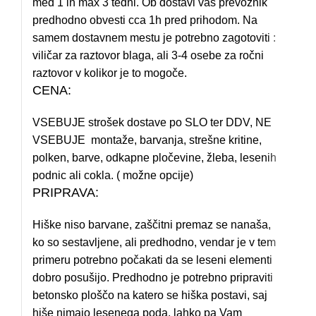
med 1 in max 3 tedni. Ob dostavi vas prevoznik
predhodno obvesti cca 1h pred prihodom. Na
samem dostavnem mestu je potrebno zagotoviti :
viličar za raztovor blaga, ali 3-4 osebe za ročni
raztovor v kolikor je to mogoče.
CENA:
VSEBUJE strošek dostave po SLO ter DDV, NE
VSEBUJE montaže, barvanja, strešne kritine,
polken, barve, odkapne pločevine, žleba, lesenih
podnic ali cokla. ( možne opcije)
PRIPRAVA:
Hiške niso barvane, zaščitni premaz se nanaša,
ko so sestavljene, ali predhodno, vendar je v tem
primeru potrebno počakati da se leseni elementi
dobro posušijo. Predhodno je potrebno pripraviti
betonsko ploščo na katero se hiška postavi, saj
hiše nimajo lesenega poda, lahko pa Vam