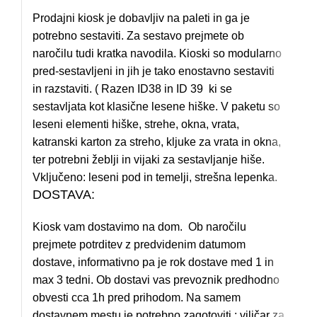
Prodajni kiosk je dobavljiv na paleti in ga je
potrebno sestaviti. Za sestavo prejmete ob
naročilu tudi kratka navodila. Kioski so modularno
pred-sestavljeni in jih je tako enostavno sestaviti
in razstaviti. ( Razen ID38 in ID 39 ki se
sestavljata kot klasične lesene hiške. V paketu so
leseni elementi hiške, strehe, okna, vrata,
katranski karton za streho, kljuke za vrata in okna,
ter potrebni žeblji in vijaki za sestavljanje hiše.
Vključeno: leseni pod in temelji, strešna lepenka.
DOSTAVA:
Kiosk vam dostavimo na dom. Ob naročilu
prejmete potrditev z predvidenim datumom
dostave, informativno pa je rok dostave med 1 in
max 3 tedni. Ob dostavi vas prevoznik predhodno
obvesti cca 1h pred prihodom. Na samem
dostavnem mestu je potrebno zagotoviti : viličar za