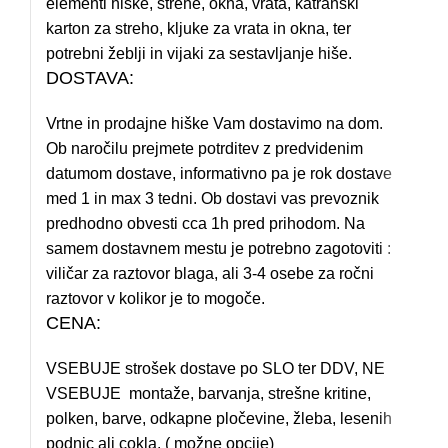
elementi hiške, strehe, okna, vrata, katranski
karton za streho, kljuke za vrata in okna, ter
potrebni žeblji in vijaki za sestavljanje hiše.
DOSTAVA:
Vrtne in prodajne hiške Vam dostavimo na dom.
Ob naročilu prejmete potrditev z predvidenim
datumom dostave, informativno pa je rok dostave
med 1 in max 3 tedni. Ob dostavi vas prevoznik
predhodno obvesti cca 1h pred prihodom. Na
samem dostavnem mestu je potrebno zagotoviti :
viličar za raztovor blaga, ali 3-4 osebe za ročni
raztovor v kolikor je to mogoče.
CENA:
VSEBUJE strošek dostave po SLO ter DDV, NE
VSEBUJE montaže, barvanja, strešne kritine,
polken, barve, odkapne pločevine, žleba, lesenih
podnic ali cokla. ( možne opcije)