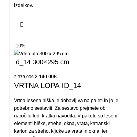
izdelkov.
-10%
Id_14 300×295 cm
Izvirna cena je bila: 2.379,00€.
2.140,00
€
Trenutna cena je: 2.140,00€.
2.379,00
€
VRTNA LOPA ID_14
Vrtna lesena hiška je dobavljiva na paleti in jo je
potrebno sestaviti. Za sestavo prejmete ob
naročilu tudi kratka navodila. V paketu so leseni
elementi hiške, strehe, okna, vrata, katranski
karton za streho, kljuke za vrata in okna, ter