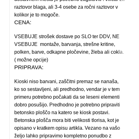
raztovor blaga, ali 3-4 osebe za ročni raztovor v
kolikor je to mogoče.
CENA:
VSEBUJE strošek dostave po SLO ter DDV, NE
VSEBUJE montaže, barvanja, strešne kritine,
polken, barve, odkapne pločevine, žleba ali cokla.
( možne opcije)
PRIPRAVA:
Kioski niso barvani, zaščitni premaz se nanaša,
ko so sestavljeni, ali predhodno, vendar je v tem
primeru potrebno počakati da se leseni elementi
dobro posušijo. Predhodno je potrebno pripraviti
betonsko ploščo na katero se kiosk postavi.
Betonska plošča mora biti velikosti tlorisa, kot je
opisano v kratkem opisu artikla. Vezano na vašo
željo lahko pripravimo kompletno ponudbo z