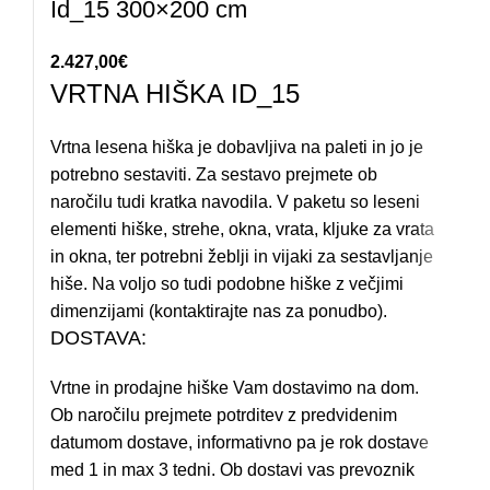
Id_15 300×200 cm
2.427,00
€
VRTNA HIŠKA ID_15
Vrtna lesena hiška je dobavljiva na paleti in jo je
potrebno sestaviti. Za sestavo prejmete ob
naročilu tudi kratka navodila. V paketu so leseni
elementi hiške, strehe, okna, vrata, kljuke za vrata
in okna, ter potrebni žeblji in vijaki za sestavljanje
hiše. Na voljo so tudi podobne hiške z večjimi
dimenzijami (kontaktirajte nas za ponudbo).
DOSTAVA:
Vrtne in prodajne hiške Vam dostavimo na dom.
Ob naročilu prejmete potrditev z predvidenim
datumom dostave, informativno pa je rok dostave
med 1 in max 3 tedni. Ob dostavi vas prevoznik