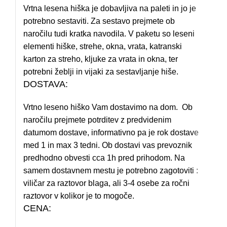
Vrtna lesena hiška je dobavljiva na paleti in jo je
potrebno sestaviti. Za sestavo prejmete ob
naročilu tudi kratka navodila. V paketu so leseni
elementi hiške, strehe, okna, vrata, katranski
karton za streho, kljuke za vrata in okna, ter
potrebni žeblji in vijaki za sestavljanje hiše.
DOSTAVA:
Vrtno leseno hiško Vam dostavimo na dom. Ob
naročilu prejmete potrditev z predvidenim
datumom dostave, informativno pa je rok dostave
med 1 in max 3 tedni. Ob dostavi vas prevoznik
predhodno obvesti cca 1h pred prihodom. Na
samem dostavnem mestu je potrebno zagotoviti :
viličar za raztovor blaga, ali 3-4 osebe za ročni
raztovor v kolikor je to mogoče.
CENA: