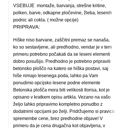
VSEBUJE montaže, barvanja, strešne kritine,
polken, barve, odkapne pločevine, žleba, lesenih
podnic ali cokla. ( možne opcije)
PRIPRAVA:
Hiške niso barvane, zaščitni premaz se nanaša,
ko so sestavljene, ali predhodno, vendar je v tem
primeru potrebno počakati da se leseni elementi
dobro posušijo. Predhodno je potrebno pripraviti
betonsko ploščo na katero se hiška postavi, saj
hiše nimajo lesenega poda, lahko pa Vam
ponudimo opcijsko lesene podne elemente
Betonska plošča mora biti velikosti tlorisa, kot je
opisano v kratkem opisu artikla. Vezano na vašo
željo lahko pripravimo kompletno ponudbo z
dodatnimi opcijami po želji. Pridržujemo si pravico
spremembe cene, brez predhodne objave! V
primeru da je cena drugačna kot objavljena, v