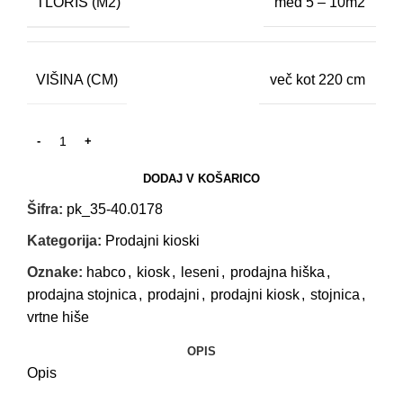
TLORIS (M2)
med 5 – 10m2
VIŠINA (CM)
več kot 220 cm
DODAJ V KOŠARICO
Šifra:
pk_35-40.0178
Kategorija:
Prodajni kioski
Oznake:
habco
,
kiosk
,
leseni
,
prodajna hiška
,
prodajna stojnica
,
prodajni
,
prodajni kiosk
,
stojnica
,
vrtne hiše
OPIS
Opis