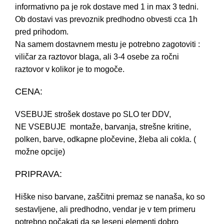
informativno pa je rok dostave med 1 in max 3 tedni.
Ob dostavi vas prevoznik predhodno obvesti cca 1h
pred prihodom.
Na samem dostavnem mestu je potrebno zagotoviti :
viličar za raztovor blaga, ali 3-4 osebe za ročni
raztovor v kolikor je to mogoče.
CENA:
VSEBUJE strošek dostave po SLO ter DDV,
NE VSEBUJE montaže, barvanja, strešne kritine,
polken, barve, odkapne pločevine, žleba ali cokla. (
možne opcije)
PRIPRAVA:
Hiške niso barvane, zaščitni premaz se nanaša, ko so
sestavljene, ali predhodno, vendar je v tem primeru
potrebno počakati da se leseni elementi dobro