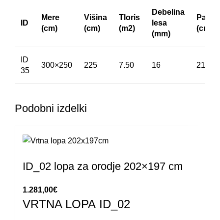
Debelina
Mere
Višina
Tloris
Paket
ID
lesa
(cm)
(cm)
(m2)
(cm)
(mm)
ID
300×250
225
7.50
16
210x1
35
Podobni izdelki
ID_02 lopa za orodje 202×197 cm
1.281,00
€
VRTNA LOPA ID_02