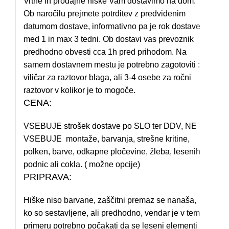
Vrtne in prodajne hiške Vam dostavimo na dom.
Ob naročilu prejmete potrditev z predvidenim
datumom dostave, informativno pa je rok dostave
med 1 in max 3 tedni. Ob dostavi vas prevoznik
predhodno obvesti cca 1h pred prihodom. Na
samem dostavnem mestu je potrebno zagotoviti :
viličar za raztovor blaga, ali 3-4 osebe za ročni
raztovor v kolikor je to mogoče.
CENA:
VSEBUJE strošek dostave po SLO ter DDV, NE
VSEBUJE montaže, barvanja, strešne kritine,
polken, barve, odkapne pločevine, žleba, lesenih
podnic ali cokla. ( možne opcije)
PRIPRAVA:
Hiške niso barvane, zaščitni premaz se nanaša,
ko so sestavljene, ali predhodno, vendar je v tem
primeru potrebno počakati da se leseni elementi