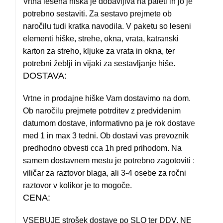
Vrtna lesena hiška je dobavljiva na paleti in jo je
potrebno sestaviti. Za sestavo prejmete ob
naročilu tudi kratka navodila. V paketu so leseni
elementi hiške, strehe, okna, vrata, katranski
karton za streho, kljuke za vrata in okna, ter
potrebni žeblji in vijaki za sestavljanje hiše.
DOSTAVA:
Vrtne in prodajne hiške Vam dostavimo na dom.
Ob naročilu prejmete potrditev z predvidenim
datumom dostave, informativno pa je rok dostave
med 1 in max 3 tedni. Ob dostavi vas prevoznik
predhodno obvesti cca 1h pred prihodom. Na
samem dostavnem mestu je potrebno zagotoviti :
viličar za raztovor blaga, ali 3-4 osebe za ročni
raztovor v kolikor je to mogoče.
CENA:
VSEBUJE strošek dostave po SLO ter DDV, NE