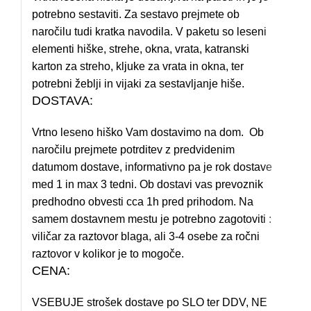
potrebno sestaviti. Za sestavo prejmete ob
naročilu tudi kratka navodila. V paketu so leseni
elementi hiške, strehe, okna, vrata, katranski
karton za streho, kljuke za vrata in okna, ter
potrebni žeblji in vijaki za sestavljanje hiše.
DOSTAVA:
Vrtno leseno hiško Vam dostavimo na dom. Ob
naročilu prejmete potrditev z predvidenim
datumom dostave, informativno pa je rok dostave
med 1 in max 3 tedni. Ob dostavi vas prevoznik
predhodno obvesti cca 1h pred prihodom. Na
samem dostavnem mestu je potrebno zagotoviti :
viličar za raztovor blaga, ali 3-4 osebe za ročni
raztovor v kolikor je to mogoče.
CENA:
VSEBUJE strošek dostave po SLO ter DDV, NE