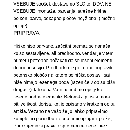
VSEBUJE strošek dostave po SLO ter DDV; NE
VSEBUJE montaže, barvanja, strešne kritine,
polken, barve, odkapne pločevine, žleba. ( možne
opcije)
PRIPRAVA:
Hiške niso barvane, zaščitni premaz se nanaša,
ko so sestavljene, ali predhodno, vendar je v tem
primeru potrebno počakati da se leseni elementi
dobro posušijo. Predhodno je potrebno pripraviti
betonsko ploščo na katero se hiška postavi, saj
hiše nimajo lesenega poda (razen če v opisu piše
drugače), lahko pa Vam ponudimo opcijsko
lesene podne elemente. Betonska plošča mora
biti velikosti tlorisa, kot je opisano v kratkem opisu
artikla. Vezano na vašo željo lahko pripravimo
kompletno ponudbo z dodatnimi opcijami po želji.
Pridržujemo si pravico spremembe cene, brez