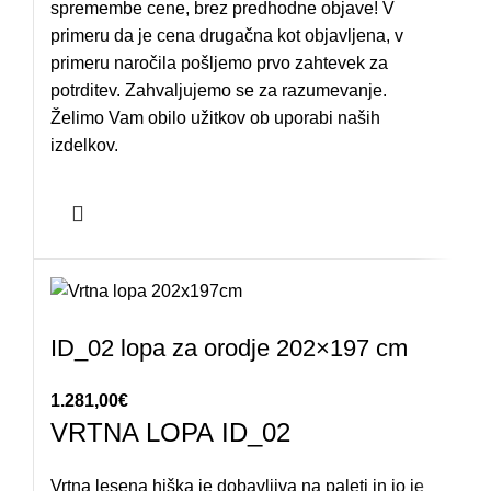
spremembe cene, brez predhodne objave! V
primeru da je cena drugačna kot objavljena, v
primeru naročila pošljemo prvo zahtevek za
potrditev. Zahvaljujemo se za razumevanje.
Želimo Vam obilo užitkov ob uporabi naših
izdelkov.
ID_02 lopa za orodje 202×197 cm
1.281,00
€
VRTNA LOPA ID_02
Vrtna lesena hiška je dobavljiva na paleti in jo je