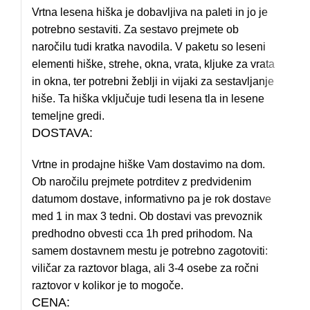
Vrtna lesena hiška je dobavljiva na paleti in jo je
potrebno sestaviti. Za sestavo prejmete ob
naročilu tudi kratka navodila. V paketu so leseni
elementi hiške, strehe, okna, vrata, kljuke za vrata
in okna, ter potrebni žeblji in vijaki za sestavljanje
hiše. Ta hiška vključuje tudi lesena tla in lesene
temeljne gredi.
DOSTAVA:
Vrtne in prodajne hiške Vam dostavimo na dom.
Ob naročilu prejmete potrditev z predvidenim
datumom dostave, informativno pa je rok dostave
med 1 in max 3 tedni. Ob dostavi vas prevoznik
predhodno obvesti cca 1h pred prihodom. Na
samem dostavnem mestu je potrebno zagotoviti:
viličar za raztovor blaga, ali 3-4 osebe za ročni
raztovor v kolikor je to mogoče.
CENA: