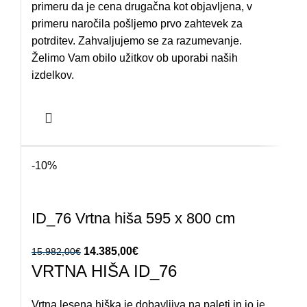
primeru da je cena drugačna kot objavljena, v
primeru naročila pošljemo prvo zahtevek za
potrditev. Zahvaljujemo se za razumevanje.
Želimo Vam obilo užitkov ob uporabi naših
izdelkov.
-10%
ID_76 Vrtna hiša 595 x 800 cm
Izvirna cena je bila: 15.982,00€.
14.385,00
€
Trenutna cena je: 14.385,00€.
15.982,00
€
VRTNA HIŠA ID_76
Vrtna lesena hiška je dobavljiva na paleti in jo je