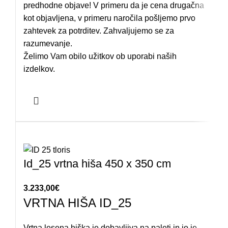
predhodne objave! V primeru da je cena drugačna
kot objavljena, v primeru naročila pošljemo prvo
zahtevek za potrditev. Zahvaljujemo se za
razumevanje.
Želimo Vam obilo užitkov ob uporabi naših
izdelkov.
Id_25 vrtna hiša 450 x 350 cm
3.233,00
€
VRTNA HIŠA ID_25
Vrtna lesena hiška je dobavljiva na paleti in jo je