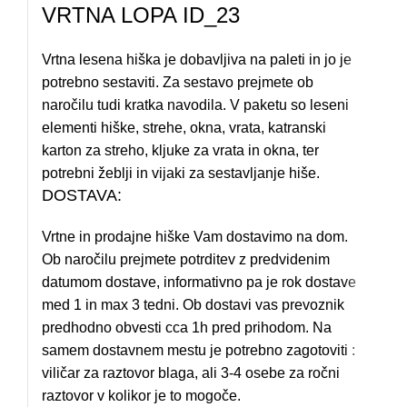
VRTNA LOPA ID_23
Vrtna lesena hiška je dobavljiva na paleti in jo je
potrebno sestaviti. Za sestavo prejmete ob
naročilu tudi kratka navodila. V paketu so leseni
elementi hiške, strehe, okna, vrata, katranski
karton za streho, kljuke za vrata in okna, ter
potrebni žeblji in vijaki za sestavljanje hiše.
DOSTAVA:
Vrtne in prodajne hiške Vam dostavimo na dom.
Ob naročilu prejmete potrditev z predvidenim
datumom dostave, informativno pa je rok dostave
med 1 in max 3 tedni. Ob dostavi vas prevoznik
predhodno obvesti cca 1h pred prihodom. Na
samem dostavnem mestu je potrebno zagotoviti :
viličar za raztovor blaga, ali 3-4 osebe za ročni
raztovor v kolikor je to mogoče.