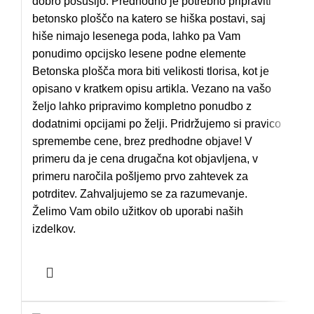
dobro posušijo. Predhodno je potrebno pripraviti
betonsko ploščo na katero se hiška postavi, saj
hiše nimajo lesenega poda, lahko pa Vam
ponudimo opcijsko lesene podne elemente
Betonska plošča mora biti velikosti tlorisa, kot je
opisano v kratkem opisu artikla. Vezano na vašo
željo lahko pripravimo kompletno ponudbo z
dodatnimi opcijami po želji. Pridržujemo si pravico
spremembe cene, brez predhodne objave! V
primeru da je cena drugačna kot objavljena, v
primeru naročila pošljemo prvo zahtevek za
potrditev. Zahvaljujemo se za razumevanje.
Želimo Vam obilo užitkov ob uporabi naših
izdelkov.