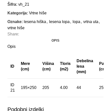
Šifra:
vh_21
Kategorija:
Vrtne hiše
Oznake:
lesena hiška
,
lesena lopa
,
lopa
,
vrtna uta
,
vrtne hiše
Share:
OPIS
Opis
Debelina
Mere
Višina
Tloris
Paket
ID
lesa
(cm)
(cm)
(m2)
(cm)
(mm)
ID
195×250
205
4.00
44
250x1
21
Podobni izdelki