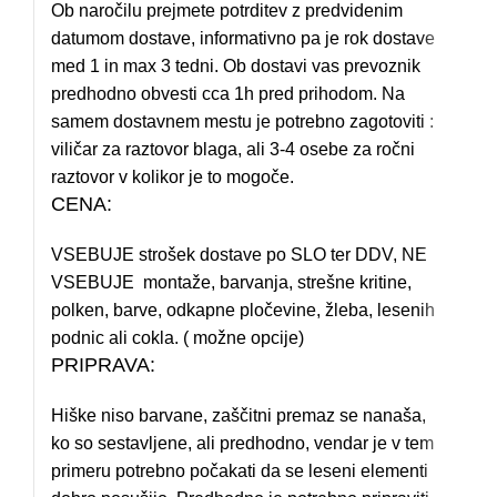
Ob naročilu prejmete potrditev z predvidenim
datumom dostave, informativno pa je rok dostave
med 1 in max 3 tedni. Ob dostavi vas prevoznik
predhodno obvesti cca 1h pred prihodom. Na
samem dostavnem mestu je potrebno zagotoviti :
viličar za raztovor blaga, ali 3-4 osebe za ročni
raztovor v kolikor je to mogoče.
CENA:
VSEBUJE strošek dostave po SLO ter DDV, NE
VSEBUJE montaže, barvanja, strešne kritine,
polken, barve, odkapne pločevine, žleba, lesenih
podnic ali cokla. ( možne opcije)
PRIPRAVA:
Hiške niso barvane, zaščitni premaz se nanaša,
ko so sestavljene, ali predhodno, vendar je v tem
primeru potrebno počakati da se leseni elementi