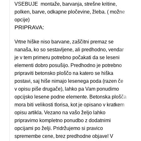
VSEBUJE montaže, barvanja, strešne kritine,
polken, barve, odkapne pločevine, žleba. ( možne
opcije)
PRIPRAVA:
Vrtne hiške niso barvane, zaščitni premaz se
nanaša, ko so sestavljene, ali predhodno, vendar
je v tem primeru potrebno počakati da se leseni
elementi dobro posušijo. Predhodno je potrebno
pripraviti betonsko ploščo na katero se hiška
postavi, saj hiše nimajo lesenega poda (razen če
v opisu piše drugače), lahko pa Vam ponudimo
opcijsko lesene podne elemente. Betonska plošča
mora biti velikosti tlorisa, kot je opisano v kratkem
opisu artikla. Vezano na vašo željo lahko
pripravimo kompletno ponudbo z dodatnimi
opcijami po želji. Pridržujemo si pravico
spremembe cene, brez predhodne objave! V