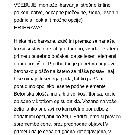
VSEBUJE montaže, barvanja, strešne kritine,
polken, barve, odkapne pločevine, žleba, lesenih
podnic ali cokla. ( možne opcije)
PRIPRAVA:
Hiške niso barvane, zaščitni premaz se nanaša,
ko so sestavljene, ali predhodno, vendar je v tem
primeru potrebno počakati da se leseni elementi
dobro posušijo. Predhodno je potrebno pripraviti
betonsko ploščo na katero se hiška postavi, saj
hiše nimajo lesenega poda, lahko pa Vam
ponudimo opcijsko lesene podne elemente
Betonska plošča mora biti velikosti tlorisa, kot je
opisano v kratkem opisu artikla. Vezano na vašo
željo lahko pripravimo kompletno ponudbo z
dodatnimi opcijami po želji. Pridržujemo si pravico
spremembe cene, brez predhodne objave! V
primeru da je cena drugačna kot objavljena, v