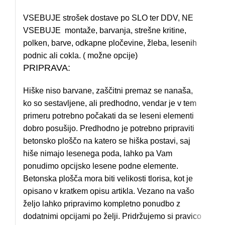
VSEBUJE strošek dostave po SLO ter DDV, NE
VSEBUJE montaže, barvanja, strešne kritine,
polken, barve, odkapne pločevine, žleba, lesenih
podnic ali cokla. ( možne opcije)
PRIPRAVA:
Hiške niso barvane, zaščitni premaz se nanaša,
ko so sestavljene, ali predhodno, vendar je v tem
primeru potrebno počakati da se leseni elementi
dobro posušijo. Predhodno je potrebno pripraviti
betonsko ploščo na katero se hiška postavi, saj
hiše nimajo lesenega poda, lahko pa Vam
ponudimo opcijsko lesene podne elemente.
Betonska plošča mora biti velikosti tlorisa, kot je
opisano v kratkem opisu artikla. Vezano na vašo
željo lahko pripravimo kompletno ponudbo z
dodatnimi opcijami po želji. Pridržujemo si pravico