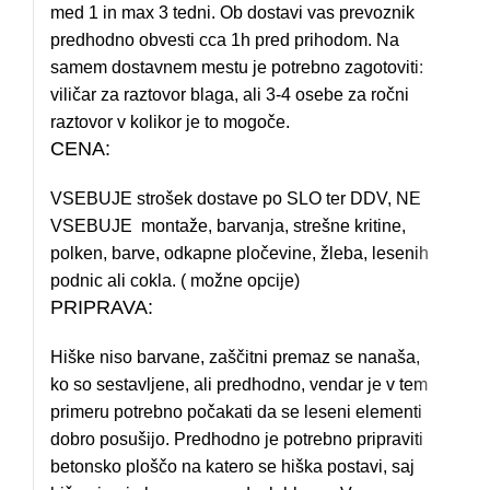
med 1 in max 3 tedni. Ob dostavi vas prevoznik
predhodno obvesti cca 1h pred prihodom. Na
samem dostavnem mestu je potrebno zagotoviti:
viličar za raztovor blaga, ali 3-4 osebe za ročni
raztovor v kolikor je to mogoče.
CENA:
VSEBUJE strošek dostave po SLO ter DDV, NE
VSEBUJE montaže, barvanja, strešne kritine,
polken, barve, odkapne pločevine, žleba, lesenih
podnic ali cokla. ( možne opcije)
PRIPRAVA:
Hiške niso barvane, zaščitni premaz se nanaša,
ko so sestavljene, ali predhodno, vendar je v tem
primeru potrebno počakati da se leseni elementi
dobro posušijo. Predhodno je potrebno pripraviti
betonsko ploščo na katero se hiška postavi, saj