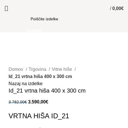
/
0,00
€
SEARCH
-5%
Kliknite za povečavo
Domov
Trgovina
Vrtne hiše
Id_21 vrtna hiša 400 x 300 cm
Nazaj na izdelke
Id_21 vrtna hiša 400 x 300 cm
Izvirna cena je bila: 3.782,00€.
3.590,00
€
Trenutna cena je: 3.590,00€.
3.782,00
€
VRTNA HIŠA ID_21