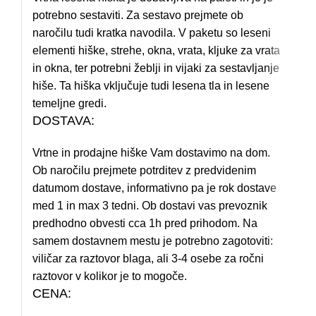
potrebno sestaviti. Za sestavo prejmete ob
naročilu tudi kratka navodila. V paketu so leseni
elementi hiške, strehe, okna, vrata, kljuke za vrata
in okna, ter potrebni žeblji in vijaki za sestavljanje
hiše. Ta hiška vključuje tudi lesena tla in lesene
temeljne gredi.
DOSTAVA:
Vrtne in prodajne hiške Vam dostavimo na dom.
Ob naročilu prejmete potrditev z predvidenim
datumom dostave, informativno pa je rok dostave
med 1 in max 3 tedni. Ob dostavi vas prevoznik
predhodno obvesti cca 1h pred prihodom. Na
samem dostavnem mestu je potrebno zagotoviti:
viličar za raztovor blaga, ali 3-4 osebe za ročni
raztovor v kolikor je to mogoče.
CENA: