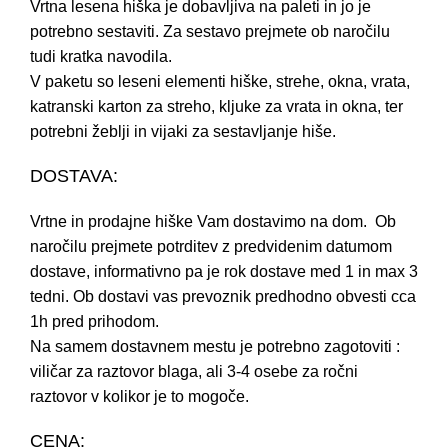
Vrtna lesena hiška je dobavljiva na paleti in jo je
potrebno sestaviti. Za sestavo prejmete ob naročilu
tudi kratka navodila.
V paketu so leseni elementi hiške, strehe, okna, vrata,
katranski karton za streho, kljuke za vrata in okna, ter
potrebni žeblji in vijaki za sestavljanje hiše.
DOSTAVA:
Vrtne in prodajne hiške Vam dostavimo na dom. Ob
naročilu prejmete potrditev z predvidenim datumom
dostave, informativno pa je rok dostave med 1 in max 3
tedni. Ob dostavi vas prevoznik predhodno obvesti cca
1h pred prihodom.
Na samem dostavnem mestu je potrebno zagotoviti :
viličar za raztovor blaga, ali 3-4 osebe za ročni
raztovor v kolikor je to mogoče.
CENA: