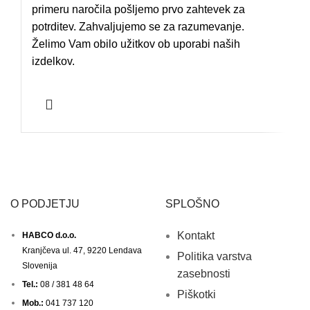
primeru naročila pošljemo prvo zahtevek za
potrditev. Zahvaljujemo se za razumevanje.
Želimo Vam obilo užitkov ob uporabi naših
izdelkov.
O PODJETJU
SPLOŠNO
Kontakt
HABCO d.o.o.
Kranjčeva ul. 47, 9220 Lendava
Politika varstva
Slovenija
zasebnosti
Tel.:
08 / 381 48 64
Piškotki
Mob.:
041 737 120