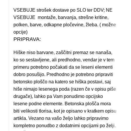
VSEBUJE strošek dostave po SLO ter DDV; NE
VSEBUJE montaže, barvanja, strešne kritine,
polken, barve, odkapne pločevine, žleba. ( možne
opcije)
PRIPRAVA:
Hiške niso barvane, zaščitni premaz se nanaša,
ko so sestavljene, ali predhodno, vendar je v tem
primeru potrebno počakati da se leseni elementi
dobro posušijo. Predhodno je potrebno pripraviti
betonsko ploščo na katero se hiška postavi, saj
hiše nimajo lesenega poda (razen če v opisu piše
drugače), lahko pa Vam ponudimo opcijsko
lesene podne elemente. Betonska plošča mora
biti velikosti tlorisa, kot je opisano v kratkem opisu
artikla. Vezano na vašo željo lahko pripravimo
kompletno ponudbo z dodatnimi opcijami po želji.