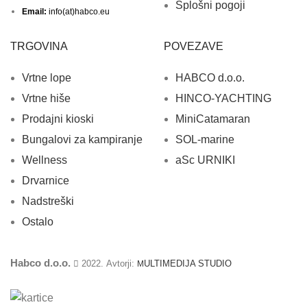
Splošni pogoji
Email:
info(at)habco.eu
TRGOVINA
POVEZAVE
Vrtne lope
HABCO d.o.o.
Vrtne hiše
HINCO-YACHTING
Prodajni kioski
MiniCatamaran
Bungalovi za kampiranje
SOL-marine
Wellness
aSc URNIKI
Drvarnice
Nadstreški
Ostalo
Habco d.o.o.
2022. Avtorji:
ULTIMEDIJA STUDIO
M