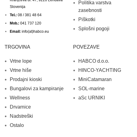
Politika varstva
Slovenija
zasebnosti
Tel.:
08 / 381 48 64
Piškotki
Mob.:
041 737 120
Splošni pogoji
Email:
info(at)habco.eu
TRGOVINA
POVEZAVE
Vrtne lope
HABCO d.o.o.
Vrtne hiše
HINCO-YACHTING
Prodajni kioski
MiniCatamaran
Bungalovi za kampiranje
SOL-marine
Wellness
aSc URNIKI
Drvarnice
Nadstreški
Ostalo