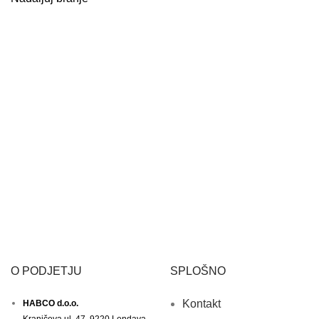
O PODJETJU
SPLOŠNO
Kontakt
HABCO d.o.o.
Kranjčeva ul. 47, 9220 Lendava