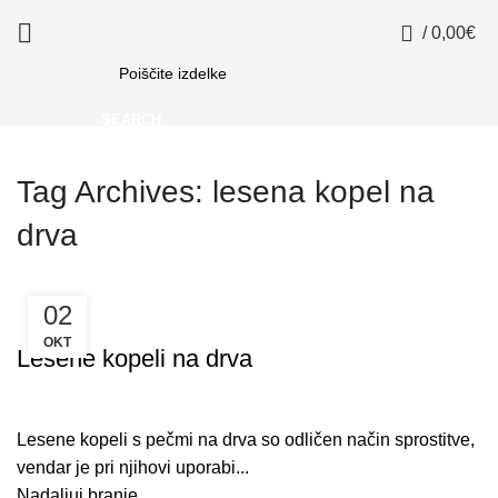
0
/
0,00
€
SEARCH
Tag Archives: lesena kopel na
drva
02
WELLNESS
OKT
Lesene kopeli na drva
Lesene kopeli s pečmi na drva so odličen način sprostitve,
vendar je pri njihovi uporabi...
Nadaljuj branje