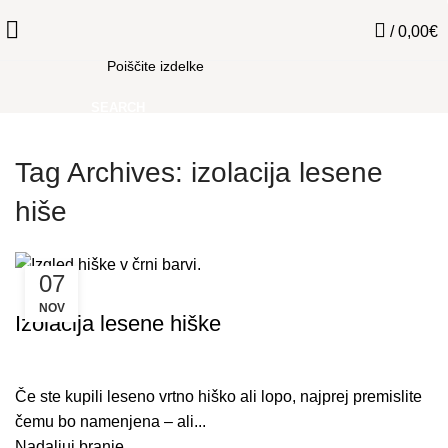
/
0,00
€
SEARCH
Tag Archives: izolacija lesene
hiše
07
VRTNE HIŠE
NOV
Izolacija lesene hiške
Če ste kupili leseno vrtno hiško ali lopo, najprej premislite
čemu bo namenjena – ali...
Nadaljuj branje