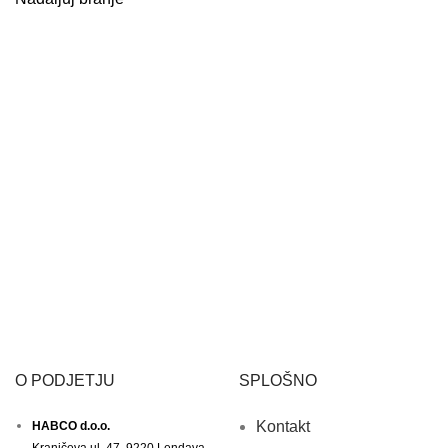
O PODJETJU
SPLOŠNO
Kontakt
HABCO d.o.o.
Kranjčeva ul. 47, 9220 Lendava