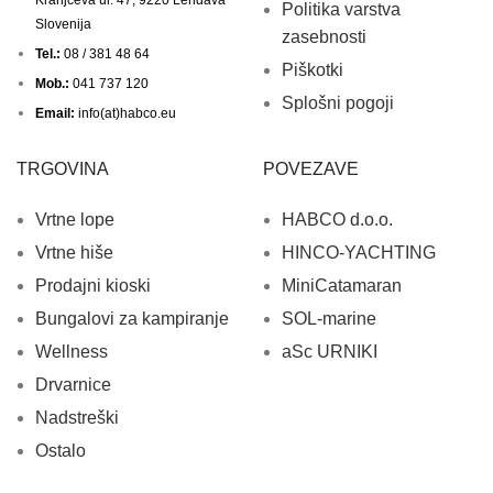
Politika varstva
Slovenija
zasebnosti
Tel.:
08 / 381 48 64
Piškotki
Mob.:
041 737 120
Splošni pogoji
Email:
info(at)habco.eu
TRGOVINA
POVEZAVE
Vrtne lope
HABCO d.o.o.
Vrtne hiše
HINCO-YACHTING
Prodajni kioski
MiniCatamaran
Bungalovi za kampiranje
SOL-marine
Wellness
aSc URNIKI
Drvarnice
Nadstreški
Ostalo