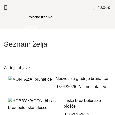
0
/
0,00
€
SEARCH
Seznam želja
Zadnje objave
Nasveti za gradnjo brunarice
07/04/2026
Ni komentarjev
Hiška brez betonske
plošče
03/02/2026
Ni