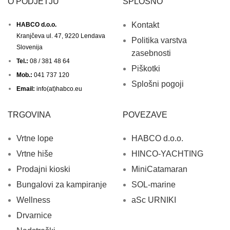
O PODJETJU
SPLOŠNO
Kontakt
HABCO d.o.o.
Kranjčeva ul. 47, 9220 Lendava
Politika varstva
Slovenija
zasebnosti
Tel.:
08 / 381 48 64
Piškotki
Mob.:
041 737 120
Splošni pogoji
Email:
info(at)habco.eu
TRGOVINA
POVEZAVE
Vrtne lope
HABCO d.o.o.
Vrtne hiše
HINCO-YACHTING
Prodajni kioski
MiniCatamaran
Bungalovi za kampiranje
SOL-marine
Wellness
aSc URNIKI
Drvarnice