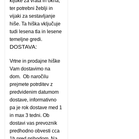
kljuke za vrata in okna,
ter potrebni žeblji in
vijaki za sestavljanje
hiše. Ta hiška vključuje
tudi lesena tla in lesene
temeljne gredi.
DOSTAVA:
Vrtne in prodajne hiške
Vam dostavimo na
dom. Ob naročilu
prejmete potrditev z
predvidenim datumom
dostave, informativno
pa je rok dostave med 1
in max 3 tedni. Ob
dostavi vas prevoznik
predhodno obvesti cca
1h pred prihodom. Na