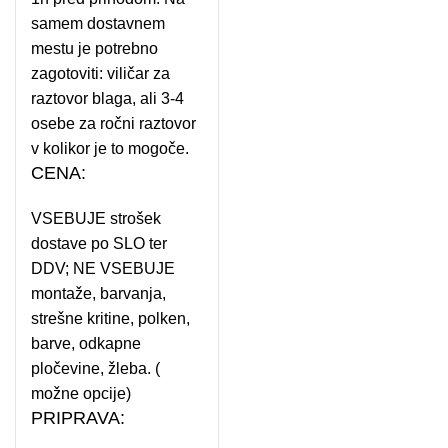
samem dostavnem
mestu je potrebno
zagotoviti: viličar za
raztovor blaga, ali 3-4
osebe za ročni raztovor
v kolikor je to mogoče.
CENA:
VSEBUJE strošek
dostave po SLO ter
DDV; NE VSEBUJE
montaže, barvanja,
strešne kritine, polken,
barve, odkapne
pločevine, žleba. (
možne opcije)
PRIPRAVA: