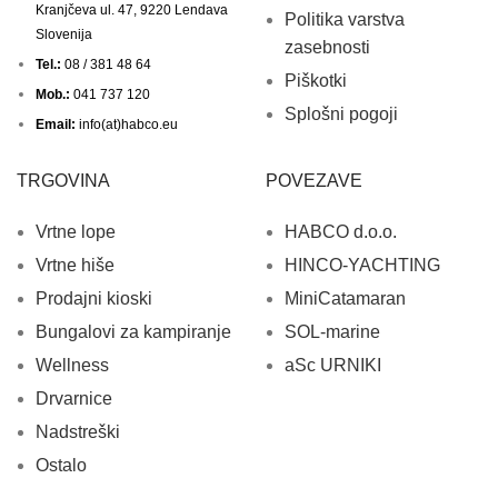
Kranjčeva ul. 47, 9220 Lendava
Politika varstva
Slovenija
zasebnosti
Tel.:
08 / 381 48 64
Piškotki
Mob.:
041 737 120
Splošni pogoji
Email:
info(at)habco.eu
TRGOVINA
POVEZAVE
Vrtne lope
HABCO d.o.o.
Vrtne hiše
HINCO-YACHTING
Prodajni kioski
MiniCatamaran
Bungalovi za kampiranje
SOL-marine
Wellness
aSc URNIKI
Drvarnice
Nadstreški
Ostalo