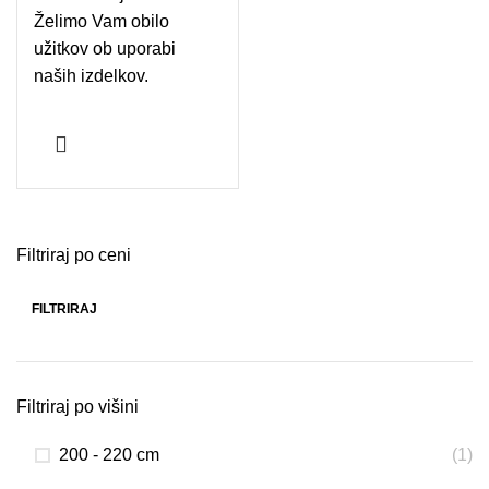
Želimo Vam obilo
užitkov ob uporabi
naših izdelkov.
Filtriraj po ceni
FILTRIRAJ
Min cena
Max cena
Filtriraj po višini
200 - 220 cm
(1)